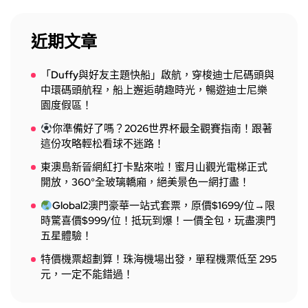
近期文章
「Duffy與好友主題快船」啟航，穿梭迪士尼碼頭與
中環碼頭航程，船上邂逅萌趣時光，暢遊迪士尼樂
園度假區！
你準備好了嗎？2026世界杯最全觀賽指南！跟著
這份攻略輕松看球不迷路！
東澳島新晉網紅打卡點來啦！蜜月山觀光電梯正式
開放，360°全玻璃轎廂，絕美景色一網打盡！
Global2澳門豪華一站式套票，原價$1699/位→限
時驚喜價$999/位！抵玩到爆！一價全包，玩盡澳門
五星體驗！
特價機票超劃算！珠海機場出發，單程機票低至 295
元，一定不能錯過！