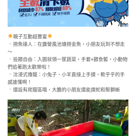
親子互動超豐富
撈魚達人：在露營風池塘撈金魚，小朋友玩到不想走
～
投餵自由：入園就領一筐蔬菜，手套+餵食籃，小動物
們追著跑太歡樂啦！
沈浸式擼寵：小兔子、小羊直接上手摸，軟乎乎的手
感誰懂啊！
還設有爬寵區哦，大膽的小朋友還能摸蛇和鬃獅蜥