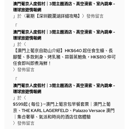
澳門葡京人度假村｜3間主題酒店、高空滑索、室內跳傘 -
環球旅遊情報網
」於〈
暑期【深圳觀瀾湖詳細攻略】
〉發佈留言
「
澳門葡京人度假村｜3間主題酒店、高空滑索、室內跳傘 -
環球旅遊情報網
」於〈
【澳門上葡京自助山介紹】HK$640 起任食生蠔、長
腳蟹、多款刺身、烤乳豬、蒜蓉蒸鮑魚，HK$810 仲可
任食即叫即煮海鮮！
〉發佈留言
「
澳門葡京人度假村｜3間主題酒店、高空滑索、室內跳傘 -
環球旅遊情報網
」於〈
$599起 ( 每位 ) ~澳門上葡京包早餐套票｜澳門上葡
京、THE KARL LAGERFELD、Palazzo Versace 澳門
｜集合奢華、氣派和時尚的酒店住宿體驗
〉發佈留言