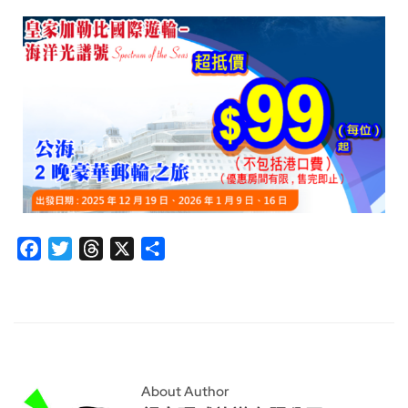
Facebook
Twitter
Threads
X
分
享
About Author