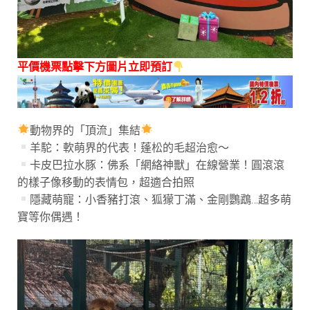
平價機票點擊下方圖片立即預訂
動物界的「頂流」集結
羊駝：軟萌界的代表！蓬松的毛超治愈～
卡皮巴拉水豚：佛系「網絡神獸」在線營業！圓滾滾
的樣子像移動的表情包，超適合拍照
隱藏萌寵：小香豬打滾、狐獴丁滿、金剛鸚鵡…超多萌
寶等你偶遇！