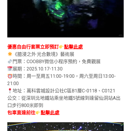
優惠自由行套票立即預訂
點擊此處
《臆浸之外·光合數境》藝術展
門票：COOBBY微信小程序預約，免費觀展
展期：2025.10.17-11.30
時間：周一至周五11:00-19:00，周六至周日13:00-
21:00
地址：萬科雲城設計公社C區B1層C-0118、C0121
公交：從深圳北地鐵站乘坐地鐵5號線到達留仙洞站A出
口步行800米即到
包車直達前往
點擊此處