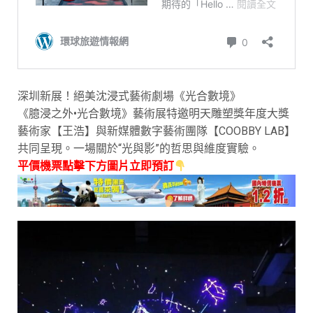
深圳新展！絕美沈浸式藝術劇場《光合數境》
《臆浸之外•光合數境》藝術展特邀明天雕塑獎年度大獎
藝術家【王浩】與新媒體數字藝術團隊【COOBBY LAB】
共同呈現。一場關於“光與影”的哲思與維度實驗。
平價機票點擊下方圖片立即預訂