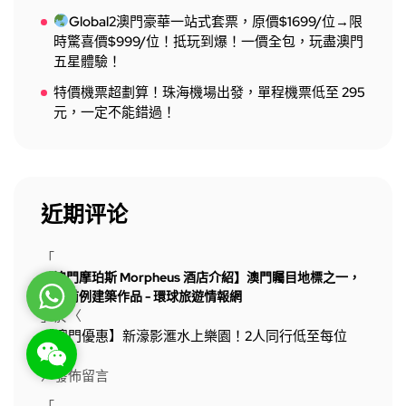
Global2澳門豪華一站式套票，原價$1699/位→限
時驚喜價$999/位！抵玩到爆！一價全包，玩盡澳門
五星體驗！
特價機票超劃算！珠海機場出發，單程機票低至 295
元，一定不能錯過！
近期评论
「
【澳門摩珀斯 Morpheus 酒店介紹】澳門矚目地標之一，
WhatsApp
史無前例建築作品 - 環球旅遊情報網
」於〈
【澳門優惠】新濠影滙水上樂園！2人同行低至每位
WeChat: rsgt819
$390
〉發佈留言