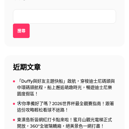
搜尋
近期文章
「Duffy與好友主題快船」啟航，穿梭迪士尼碼頭與
中環碼頭航程，船上邂逅萌趣時光，暢遊迪士尼樂
園度假區！
你準備好了嗎？2026世界杯最全觀賽指南！跟著
這份攻略輕松看球不迷路！
東澳島新晉網紅打卡點來啦！蜜月山觀光電梯正式
開放，360°全玻璃轎廂，絕美景色一網打盡！