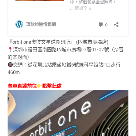
『orbit one奧彼文星球食研所』 (IN城市廣場店)
深圳市福田區南園路IN城市廣場LG層01-02號（奈雪
的茶對面）
交通：從深圳北站乘坐地鐵6號線科學館站F口步行
460m
包車直達前往
點擊此處