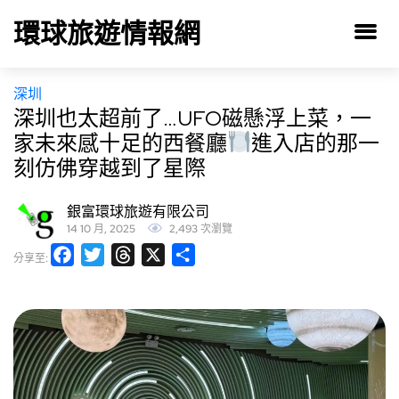
環球旅遊情報網
深圳
深圳也太超前了…UFO磁懸浮上菜，一
家未來感十足的西餐廳
進入店的那一
刻仿佛穿越到了星際
銀富環球旅遊有限公司
14 10 月, 2025
2,493 次瀏覽
Facebook
Twitter
Threads
X
分
分享至:
享