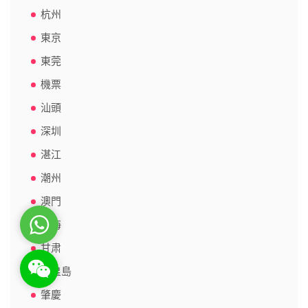
杭州
東京
東莞
機票
汕頭
深圳
湛江
潮州
澳門
WhatsApp
珠海
甘肃
WeChat: rsgt819
秦皇島
肇慶