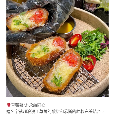
草莓慕斯-永結同心
這名字就超浪漫！草莓的酸甜和慕斯的綿軟完美結合，