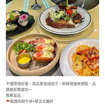
不僅環境好看，菜品更是絕絕子！新鮮現做無預製，品
類還挺豐富的～
推薦菜品：
甄選肉眼牛排+厚法式鵝肝