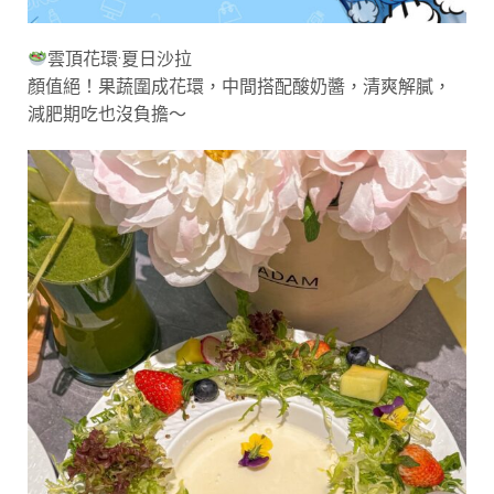
雲頂花環·夏日沙拉
顏值絕！果蔬圍成花環，中間搭配酸奶醬，清爽解膩，
減肥期吃也沒負擔～