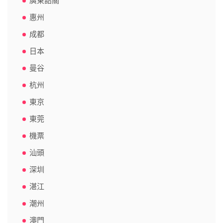
廣東韶關
惠州
成都
日本
曼谷
杭州
東京
東莞
機票
汕頭
深圳
湛江
潮州
澳門