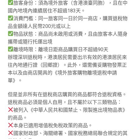
旅客身份：須為境外旅客（含港澳臺同胞），且在中
國內地境內連續居住不超過183天。
消費門檻：同一旅客同一日於同一商店，購買退稅物
品金額達人民幣200元或以上
物品狀態：商品尚未啟用或消費，且由旅客本人隨身
攜帶或隨行托運出境
離境時限：離境日距商品購買日不超過90天
辦理深圳退稅時，港澳居民需要出示有效的港澳居民來
往內地通行證（回鄉證）。此外，還需備妥購物發票正
本以及由商店開具的《境外旅客購物離境退稅申請
單》。
但是並非所有在退稅商店購買的商品都符合退稅資格。
退稅商品必須是個人自用，且不屬於以下三類物品：
被列入《中華人民共和國禁止、限製進出境物品表》
的商品。
本身已適用增值稅免稅政策的商品。
國家財政部、海關總署、國家稅務總局聯合規定的其