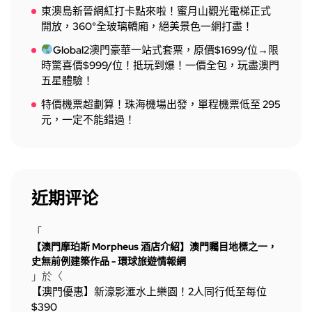
東澳島新晉網紅打卡點來啦！蜜月山觀光電梯正式
開放，360°全玻璃轎廂，絕美景色一網打盡！
Global2澳門豪華一站式套票，原價$1699/位→限
時驚喜價$999/位！抵玩到爆！一價全包，玩盡澳門
五星體驗！
特價機票超劃算！珠海機場出發，單程機票低至 295
元，一定不能錯過！
近期评论
「
【澳門摩珀斯 Morpheus 酒店介紹】澳門矚目地標之一，
史無前例建築作品 - 環球旅遊情報網
」於〈
【澳門優惠】新濠影滙水上樂園！2人同行低至每位
$390