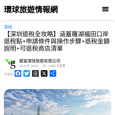
環球旅遊情報網
深圳
【深圳退稅全攻略】涵蓋羅湖福田口岸
退稅點+申請條件與操作步驟+退稅金額
說明+可退稅商店清單
銀富環球旅遊有限公司
30 9 月, 2025
3,881 次瀏覽
Facebook
Twitter
Threads
X
分
分享至:
享