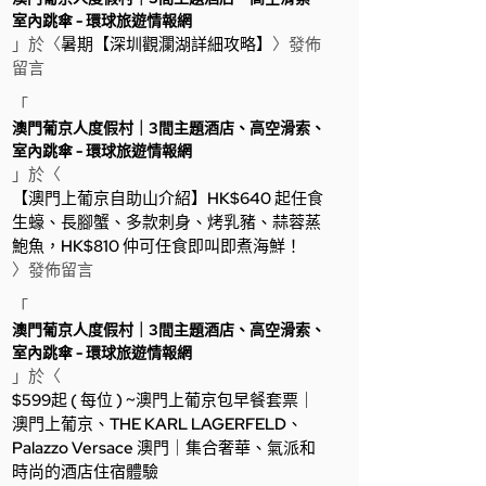
室內跳傘 - 環球旅遊情報網
」於〈
暑期【深圳觀瀾湖詳細攻略】
〉發佈
留言
「
澳門葡京人度假村｜3間主題酒店、高空滑索、
室內跳傘 - 環球旅遊情報網
」於〈
【澳門上葡京自助山介紹】HK$640 起任食
生蠔、長腳蟹、多款刺身、烤乳豬、蒜蓉蒸
鮑魚，HK$810 仲可任食即叫即煮海鮮！
〉發佈留言
「
澳門葡京人度假村｜3間主題酒店、高空滑索、
室內跳傘 - 環球旅遊情報網
」於〈
$599起 ( 每位 ) ~澳門上葡京包早餐套票｜
澳門上葡京、THE KARL LAGERFELD、
Palazzo Versace 澳門｜集合奢華、氣派和
時尚的酒店住宿體驗