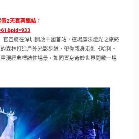
度假2天套票連結：
d=61&pid=933
」 官宣將在深圳開啟中國首站，這場魔法燈光之旅終
線的森林打造戶外光影步道，帶你親身走進《哈利・
。重現經典標誌性場景，如同置身奇妙世界開啟一場