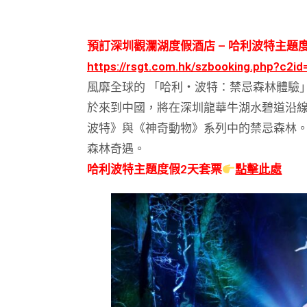
預訂深圳觀瀾湖度假酒店 – 哈利波特主題
https://rsgt.com.hk/szbooking.php?c2i
風靡全球的 「哈利・波特：禁忌森林體驗
於來到中國，將在深圳龍華牛湖水碧道沿
波特》與《神奇動物》系列中的禁忌森林
森林奇遇。
哈利波特主題度假2天套票
點擊此處