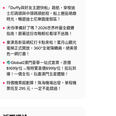
「Duffy與好友主題快船」啟航，穿梭迪
士尼碼頭與中環碼頭航程，船上邂逅萌趣
時光，暢遊迪士尼樂園度假區！
你準備好了嗎？2026世界杯最全觀賽
指南！跟著這份攻略輕松看球不迷路！
東澳島新晉網紅打卡點來啦！蜜月山觀光
電梯正式開放，360°全玻璃轎廂，絕美景
色一網打盡！
Global2澳門豪華一站式套票，原價
$1699/位→限時驚喜價$999/位！抵玩到
爆！一價全包，玩盡澳門五星體驗！
特價機票超劃算！珠海機場出發，單程機
票低至 295 元，一定不能錯過！