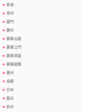
寧波
常州
廈門
廣州
廣東汕尾
廣東江門
廣東清遠
廣東韶關
惠州
成都
日本
曼谷
杭州