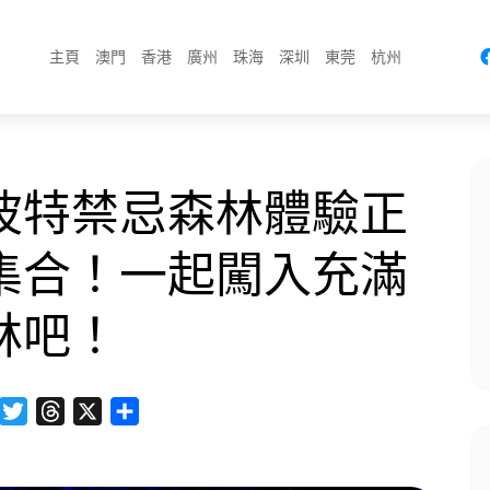
主頁
澳門
香港
廣州
珠海
深圳
東莞
杭州
波特禁忌森林體驗正
集合！一起闖入充滿
林吧！
Facebook
Twitter
Threads
X
分
享