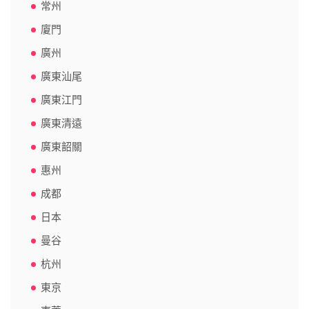
常州
廈門
廣州
廣東汕尾
廣東江門
廣東清遠
廣東韶關
惠州
成都
日本
曼谷
杭州
東京