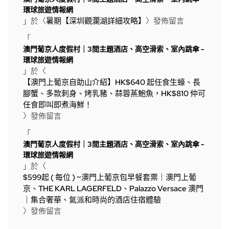
環球旅遊情報網
」於〈
暑期【深圳觀瀾湖詳細攻略】
〉發佈留言
「
澳門葡京人度假村｜3間主題酒店、高空滑索、室內跳傘 -
環球旅遊情報網
」於〈
【澳門上葡京自助山介紹】HK$640 起任食生蠔、長
腳蟹、多款刺身、烤乳豬、蒜蓉蒸鮑魚，HK$810 仲可
任食即叫即煮海鮮！
〉發佈留言
「
澳門葡京人度假村｜3間主題酒店、高空滑索、室內跳傘 -
環球旅遊情報網
」於〈
$599起 ( 每位 ) ~澳門上葡京包早餐套票｜澳門上葡
京、THE KARL LAGERFELD、Palazzo Versace 澳門
｜集合奢華、氣派和時尚的酒店住宿體驗
〉發佈留言