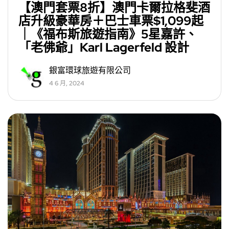
【澳門套票8折】澳門卡爾拉格斐酒
店升級豪華房＋巴士車票$1,099起
｜《福布斯旅遊指南》5星嘉許、
「老佛爺」Karl Lagerfeld 設計
銀富環球旅遊有限公司
4 6 月, 2024