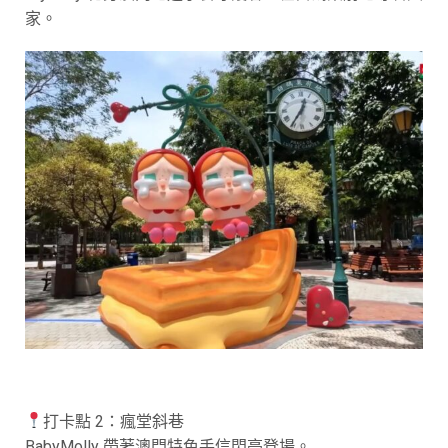
家。
打卡點 2：瘋堂斜巷​
BabyMolly 帶著澳門特色手信閃亮登場。