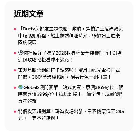
近期文章
「Duffy與好友主題快船」啟航，穿梭迪士尼碼頭與
中環碼頭航程，船上邂逅萌趣時光，暢遊迪士尼樂
園度假區！
你準備好了嗎？2026世界杯最全觀賽指南！跟著
這份攻略輕松看球不迷路！
東澳島新晉網紅打卡點來啦！蜜月山觀光電梯正式
開放，360°全玻璃轎廂，絕美景色一網打盡！
Global2澳門豪華一站式套票，原價$1699/位→限
時驚喜價$999/位！抵玩到爆！一價全包，玩盡澳門
五星體驗！
特價機票超劃算！珠海機場出發，單程機票低至 295
元，一定不能錯過！