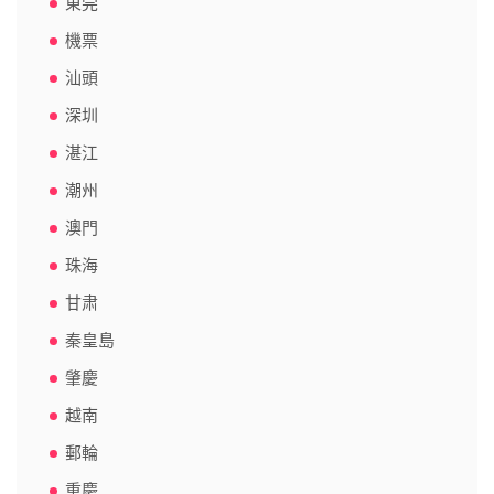
東莞
機票
汕頭
深圳
湛江
潮州
澳門
珠海
甘肃
秦皇島
肇慶
越南
郵輪
重慶