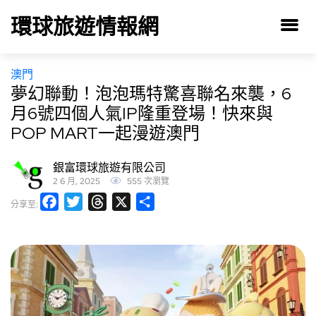
環球旅遊情報網
澳門
夢幻聯動！泡泡瑪特驚喜聯名來襲，6
月6號四個人氣IP隆重登場！快來與
POP MART一起漫遊澳門
銀富環球旅遊有限公司
2 6 月, 2025
555 次瀏覽
Facebook
Twitter
Threads
X
分
分享至:
享