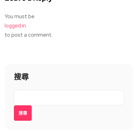
You must be
logged in
to post a comment.
搜尋
搜尋