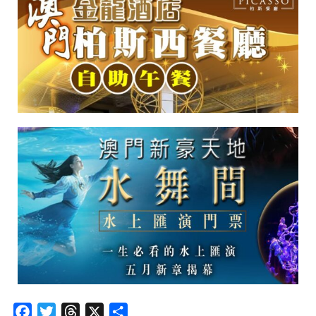
Facebook
Twitter
Threads
X
分