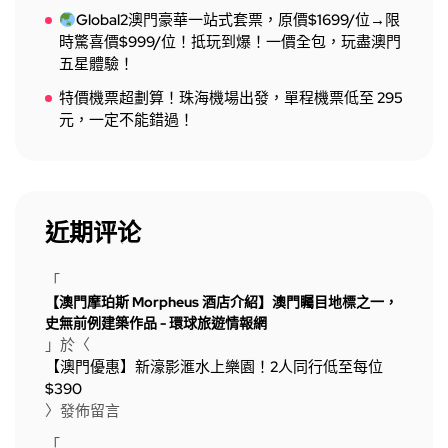
Global2澳門豪華一站式套票，原價$1699/位→限
時驚喜價$999/位！抵玩到爆！一價全包，玩盡澳門
五星體驗！
特價機票超劃算！珠海機場出發，單程機票低至 295
元，一定不能錯過！
近期评论
「
【澳門摩珀斯 Morpheus 酒店介紹】澳門矚目地標之一，
史無前例建築作品 - 環球旅遊情報網
」於〈
【澳門優惠】新濠影滙水上樂園！2人同行低至每位
$390
〉發佈留言
「