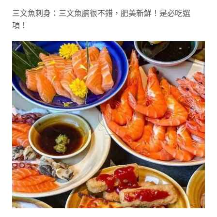
三文魚刺身：三文魚腩很不錯，肥美新鮮！是必吃選
項！