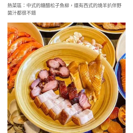
熱菜區：中式的糖醋松子魚柳，還有西式的燒羊扒伴野
菌汁都很不錯