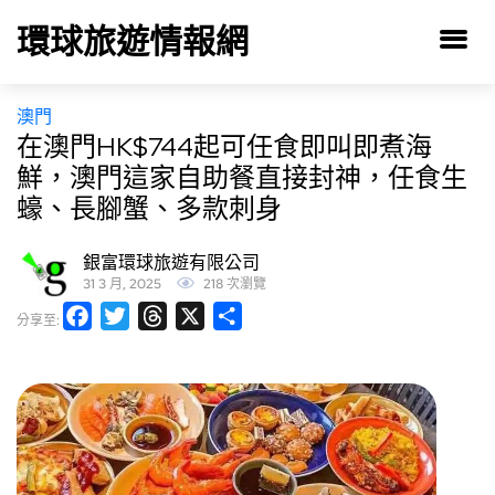
環球旅遊情報網
澳門
在澳門HK$744起可任食即叫即煮海
鮮，澳門這家自助餐直接封神，任食生
蠔、長腳蟹、多款刺身
銀富環球旅遊有限公司
31 3 月, 2025
218 次瀏覽
Facebook
Twitter
Threads
X
分
分享至:
享