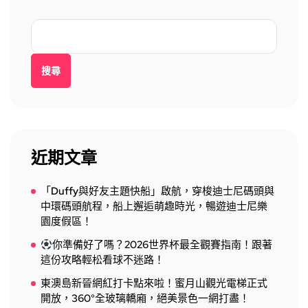
搜尋
近期文章
「Duffy與好友主題快船」啟航，穿梭迪士尼碼頭與
中環碼頭航程，船上邂逅萌趣時光，暢遊迪士尼樂
園度假區！
你準備好了嗎？2026世界杯最全觀賽指南！跟著
這份攻略輕松看球不迷路！
東澳島新晉網紅打卡點來啦！蜜月山觀光電梯正式
開放，360°全玻璃轎廂，絕美景色一網打盡！