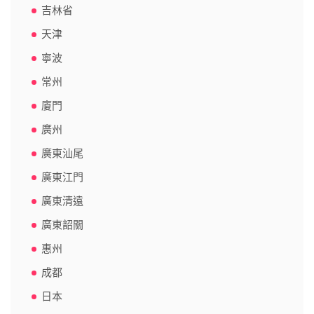
吉林省
天津
寧波
常州
廈門
廣州
廣東汕尾
廣東江門
廣東清遠
廣東韶關
惠州
成都
日本