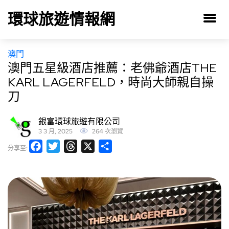
環球旅遊情報網
澳門
澳門五星級酒店推薦：老佛爺酒店THE
KARL LAGERFELD，時尚大師親自操
刀
銀富環球旅遊有限公司
3 3 月, 2025
264 次瀏覽
Facebook
Twitter
Threads
X
分
分享至:
享