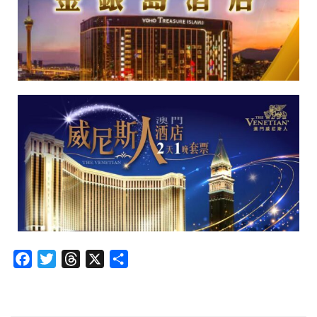
Facebook
Twitter
Threads
X
分
享