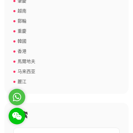
肇慶
越南
郵輪
重慶
韓國
香港
馬爾地夫
马来西亚
麗江
WhatsApp
搜索
WeChat: rsgt819