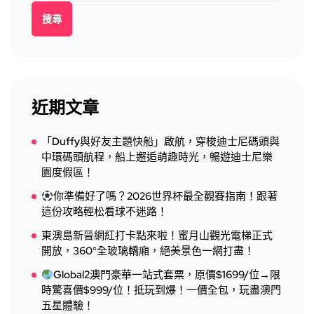
搜尋
近期文章
「Duffy與好友主題快船」啟航，穿梭迪士尼碼頭與
中環碼頭航程，船上邂逅萌趣時光，暢遊迪士尼樂
園度假區！
你準備好了嗎？2026世界杯最全觀賽指南！跟著
這份攻略輕松看球不迷路！
東澳島新晉網紅打卡點來啦！蜜月山觀光電梯正式
開放，360°全玻璃轎廂，絕美景色一網打盡！
Global2澳門豪華一站式套票，原價$1699/位→限
時驚喜價$999/位！抵玩到爆！一價全包，玩盡澳門
五星體驗！