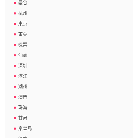
曼谷
杭州
東京
東莞
機票
汕頭
深圳
湛江
潮州
澳門
珠海
甘肃
秦皇島