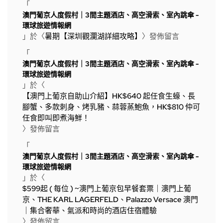
「
澳門葡京人度假村｜3間主題酒店、高空滑索、室內跳傘 -
環球旅遊情報網
」於〈
暑期【深圳觀瀾湖詳細攻略】
〉發佈留言
「
澳門葡京人度假村｜3間主題酒店、高空滑索、室內跳傘 -
環球旅遊情報網
」於〈
【澳門上葡京自助山介紹】HK$640 起任食生蠔、長
腳蟹、多款刺身、烤乳豬、蒜蓉蒸鮑魚，HK$810 仲可
任食即叫即煮海鮮！
〉發佈留言
「
澳門葡京人度假村｜3間主題酒店、高空滑索、室內跳傘 -
環球旅遊情報網
」於〈
$599起 ( 每位 ) ~澳門上葡京包早餐套票｜澳門上葡
京、THE KARL LAGERFELD、Palazzo Versace 澳門
｜集合奢華、氣派和時尚的酒店住宿體驗
〉發佈留言