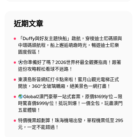
近期文章
「Duffy與好友主題快船」啟航，穿梭迪士尼碼頭與
中環碼頭航程，船上邂逅萌趣時光，暢遊迪士尼樂
園度假區！
你準備好了嗎？2026世界杯最全觀賽指南！跟著
這份攻略輕松看球不迷路！
東澳島新晉網紅打卡點來啦！蜜月山觀光電梯正式
開放，360°全玻璃轎廂，絕美景色一網打盡！
Global2澳門豪華一站式套票，原價$1699/位→限
時驚喜價$999/位！抵玩到爆！一價全包，玩盡澳門
五星體驗！
特價機票超劃算！珠海機場出發，單程機票低至 295
元，一定不能錯過！