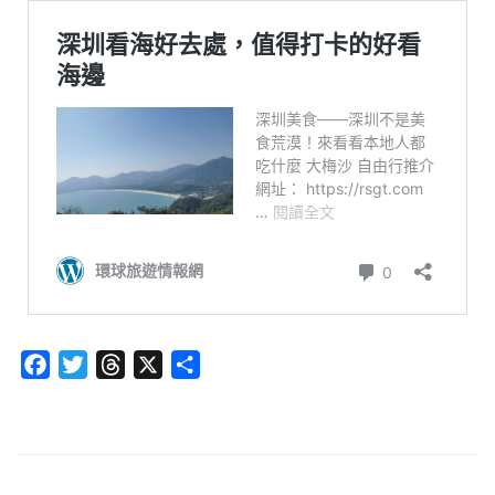
Facebook
Twitter
Threads
X
分
享