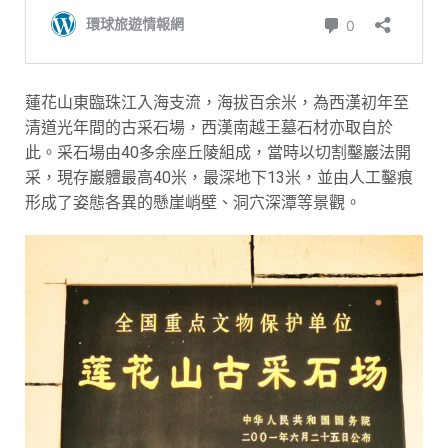
蓮花山東臨珠江入海支流，海拔百余米，為西漢初年至
清道光年間的古采石場，西漢南越王墓石材亦取自於
此。采石場由40多余座丘陵組成，當時以切割鑿巖法開
采，現存巖體最高40米，最深地下13米，並由人工鑿痕
形成了姿態各異的懸崖峭壁、洞穴深潭等景觀。