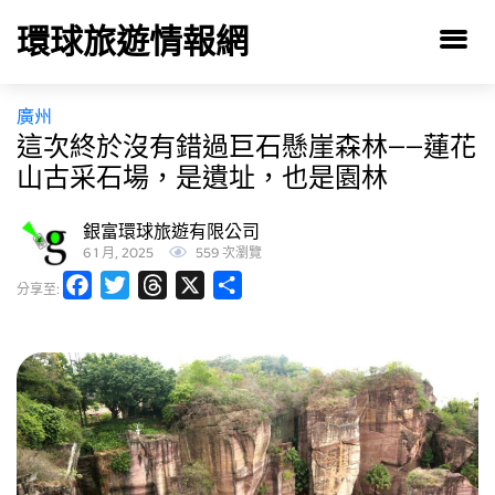
環球旅遊情報網
廣州
這次終於沒有錯過巨石懸崖森林——蓮花
山古采石場，是遺址，也是園林
銀富環球旅遊有限公司
6 1 月, 2025
559 次瀏覽
Facebook
Twitter
Threads
X
分
分享至:
享