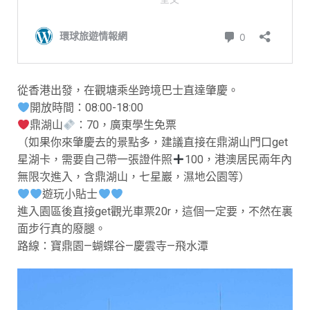
從香港出發，在觀塘乘坐跨境巴士直達肇慶。
開放時間：08:00-18:00
鼎湖山
：70，廣東學生免票
（如果你來肇慶去的景點多，建議直接在鼎湖山門口get
星湖卡，需要自己帶一張證件照
100，港澳居民兩年內
無限次進入，含鼎湖山，七星巖，濕地公園等）
遊玩小貼士
進入園區後直接get觀光車票20r，這個一定要，不然在裏
面步行真的廢腿。
路線：寶鼎園—蝴蝶谷—慶雲寺—飛水潭