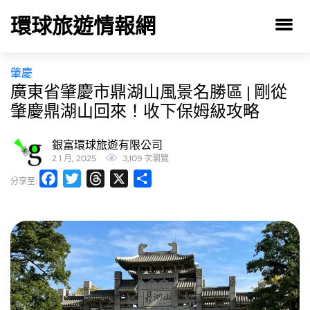
環球旅遊情報網
肇慶
廣東省肇慶市鼎湖山風景名勝區 | 剛從
肇慶鼎湖山回來！收下保姆級攻略
銀富環球旅遊有限公司
2 1 月, 2025
3,109 次瀏覽
Facebook
Twitter
Threads
X
分
分享至:
享