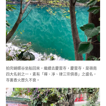
拍完蝴蝶谷坐船回來，繼續去慶雲寺，慶雲寺，是嶺南
四大名剎之一，素有「禪、凈、律三宗俱善」之盛名，
寺裏香火歷久不衰。