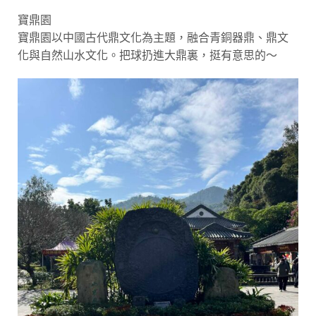
寶鼎園
寶鼎園以中國古代鼎文化為主題，融合青銅器鼎、鼎文
化與自然山水文化。把球扔進大鼎裏，挺有意思的～