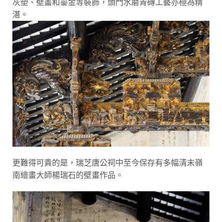
灰塑、壁畫和鎏金等裝飾，頭門水磨青磚工藝亦極為精
湛。
更難得可貴的是，瑞芝唐公祠中至今保存有多幅清末嶺
南繪畫大師楊瑞石的壁畫作品。