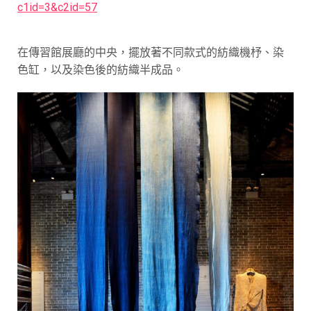
c1id=3&c2id=57
在傳習館展廳的中央，擺放著不同款式的紡織機杼、染
色缸，以及染色後的紡織半成品。