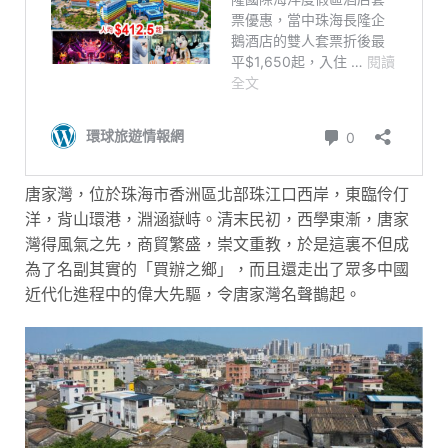
唐家灣，位於珠海市香洲區北部珠江口西岸，東臨伶仃
洋，背山環港，淵涵嶽峙。清末民初，西學東漸，唐家
灣得風氣之先，商貿繁盛，崇文重教，於是這裏不但成
為了名副其實的「買辦之鄉」，而且還走出了眾多中國
近代化進程中的偉大先驅，令唐家灣名聲鵲起。