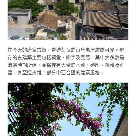
在今天的唐家古鎮，青磚灰瓦的百年老屋處處可見。現
存的古建築主要包括祠堂、廟宇及民居，其中大多數是
清朝時期所建，並保存有大量的木雕、磚雕、灰雕及壁
畫，甚至還夾雜了部分中西合璧的建築風格。