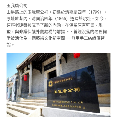
玉我唐公祠
山房路上的玉我唐公祠，初建於清嘉慶四年（1799），
原址於巷內，清同治四年（1865）遷建於現址。如今，
這座老建築被賦予了新的內涵，在保留原有壁畫、雕
塑，與修繕保護外觀結構的前提下，曾經沒落的老舊祠
堂被活化為一個藝術文化新空間——無用手工紡織傳習
館。