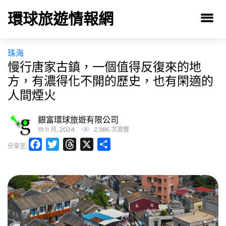
環球旅遊情報網
珠海
慢行唐家古鎮，一個值得反復來的地
方，有濃得化不開的歷史，也有閑適的
人間煙火
銀富環球旅遊有限公司
19 11 月, 2024
2,986 次瀏覽
Facebook
Twitter
Threads
X
分
分享至:
享