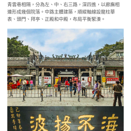
青雲巷相隔，分為左、中、右三路，深四進，以廊廡相
連形成幾個院落。中路主體建築，順縱軸線設龍柱華
表、頭門、拜亭、正殿和中殿，布局平衡緊湊。