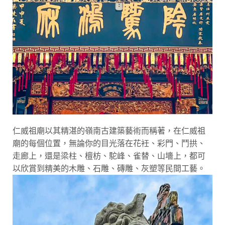
仁威祖廟以其精湛的嶺南古建築藝術而稱著，在仁威祖
廟的每個位置，無論你的目光落在花衽、彩門、鬥拱、
走廊上，還是梁柱、檀枋、駝峰、雀替、山墻上，都可
以欣賞到精美的木雕、石雕、磚雕、灰塑等民間工藝。