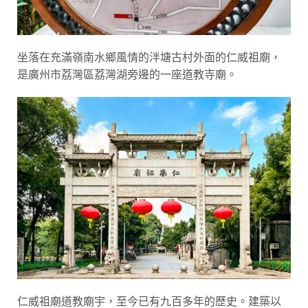
坐落在充滿嶺南水鄉風情的泮塘古村外面的仁威祖廟，
是廣州市荔灣區荔灣湖旁邊的一座道教寺廟。
仁威祖廟道教廟宇，至今已有九百多年的歷史。建築以