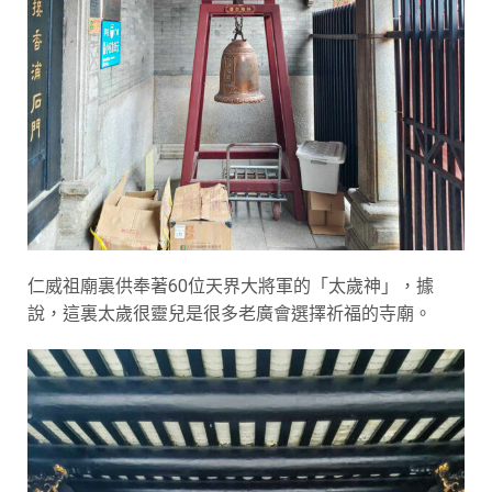
仁威祖廟裏供奉著60位天界大將軍的「太歲神」，據
說，這裏太歲很靈兒是很多老廣會選擇祈福的寺廟。