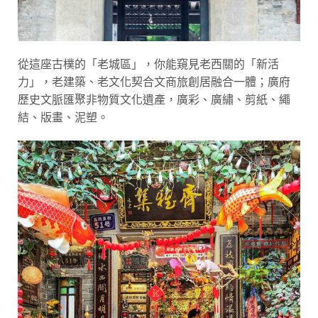
從這座古樸的「老城區」，你能窺見老西關的「新活
力」，老建築、老文化契合文商旅創居融合一體；廣府
歷史文脈匯聚非物質文化遺產，廣彩、廣繡、剪紙、繩
結、版畫、泥塑。