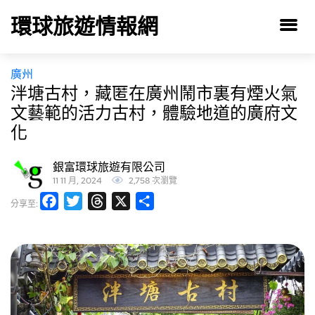
環球旅遊情報網
廣州
泮塘古村，藏匿在廣州鬧市裏有煙火氣
文藝範的活力古村，體驗地道的廣府文
化
銀富環球旅遊有限公司
11 11 月, 2024
2,758 次瀏覽
Facebook
Twitter
Threads
X
分
分享至:
享