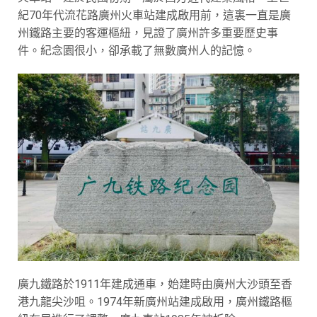
紀70年代流花路廣州火車站建成啟用前，這裏一直是廣
州鐵路主要的客運樞紐，見證了廣州許多重要歷史事
件。紀念園很小，卻承載了無數廣州人的記憶。
廣九鐵路於1911年建成通車，始建時由廣州大沙頭至香
港九龍尖沙咀。1974年新廣州站建成啟用，廣州鐵路樞