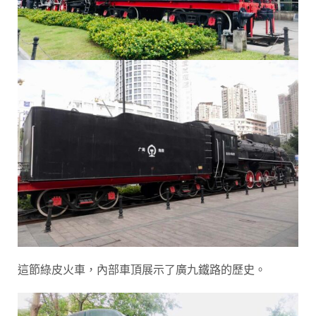
這節綠皮火車，內部車頂展示了廣九鐵路的歷史。