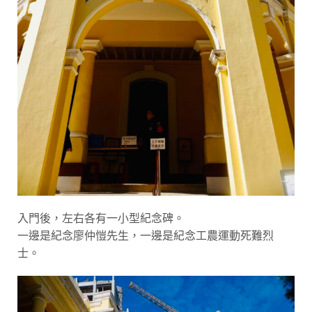
入門後，左右各有一小型紀念碑。
一邊是紀念廖仲愷先生，一邊是紀念工農運動死難烈
士。