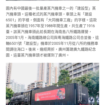
園內有中國最後一批量產蒸汽機車之一的「建設型」蒸
汽機車頭。這種老式的蒸汽機車頭，車頭上有「建設
6501」的字樣，側面有「大同機車工廠」的字樣。這款
蒸汽機車頭在1957年至1988年間生產，共生產了1916
臺。該蒸汽機車頭此前長期在海南島八所鐵路運營，
2005年1月，海南鐵路總公司與粵海鐵路公司合並後，這
輛6501號「建設型」機車於2005年11月從八所的機務車
間調往海口。後來，幾經周折，廣州籌建廣九鐵路紀念
園，這臺蒸汽機車頭才被運到了廣州。