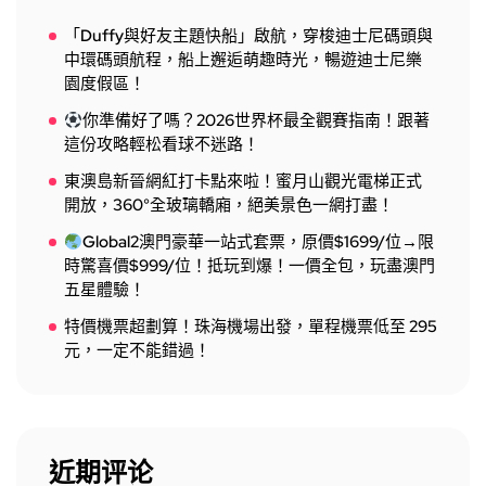
「Duffy與好友主題快船」啟航，穿梭迪士尼碼頭與
中環碼頭航程，船上邂逅萌趣時光，暢遊迪士尼樂
園度假區！
你準備好了嗎？2026世界杯最全觀賽指南！跟著
這份攻略輕松看球不迷路！
東澳島新晉網紅打卡點來啦！蜜月山觀光電梯正式
開放，360°全玻璃轎廂，絕美景色一網打盡！
Global2澳門豪華一站式套票，原價$1699/位→限
時驚喜價$999/位！抵玩到爆！一價全包，玩盡澳門
五星體驗！
特價機票超劃算！珠海機場出發，單程機票低至 295
元，一定不能錯過！
近期评论