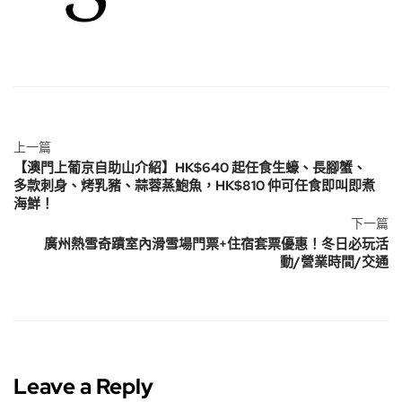
上一篇
【澳門上葡京自助山介紹】HK$640 起任食生蠔、長腳蟹、
多款刺身、烤乳豬、蒜蓉蒸鮑魚，HK$810 仲可任食即叫即煮
海鮮！
下一篇
廣州熱雪奇蹟室內滑雪場門票+住宿套票優惠！冬日必玩活
動/營業時間/交通
Leave a Reply