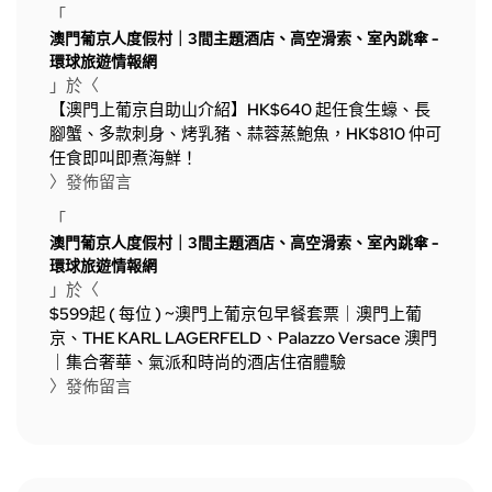
「
澳門葡京人度假村｜3間主題酒店、高空滑索、室內跳傘 -
環球旅遊情報網
」於〈
【澳門上葡京自助山介紹】HK$640 起任食生蠔、長
腳蟹、多款刺身、烤乳豬、蒜蓉蒸鮑魚，HK$810 仲可
任食即叫即煮海鮮！
〉發佈留言
「
澳門葡京人度假村｜3間主題酒店、高空滑索、室內跳傘 -
環球旅遊情報網
」於〈
$599起 ( 每位 ) ~澳門上葡京包早餐套票｜澳門上葡
京、THE KARL LAGERFELD、Palazzo Versace 澳門
｜集合奢華、氣派和時尚的酒店住宿體驗
〉發佈留言