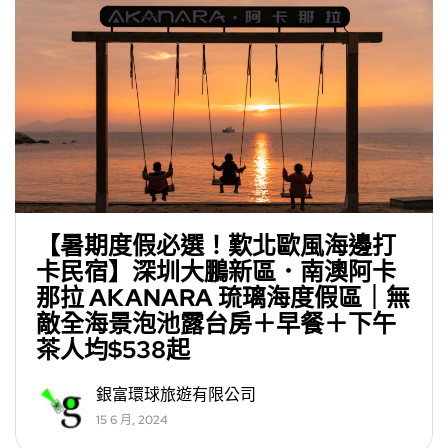
【暑期度假必選！歎北歐風海邊打
卡民宿】深圳大鵬新區．南澳阿卡
那拉 AKANARA 琉璃海度假區｜無
敵全海景泡池露台房＋早餐＋下午
茶人均$538起
銀富環球旅遊有限公司
15 6 月, 2024