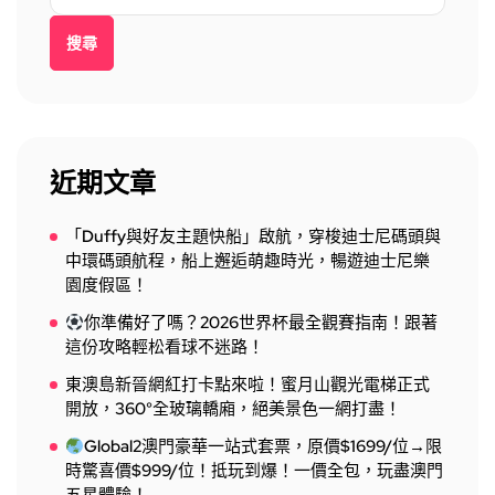
搜尋
近期文章
「Duffy與好友主題快船」啟航，穿梭迪士尼碼頭與
中環碼頭航程，船上邂逅萌趣時光，暢遊迪士尼樂
園度假區！
你準備好了嗎？2026世界杯最全觀賽指南！跟著
這份攻略輕松看球不迷路！
東澳島新晉網紅打卡點來啦！蜜月山觀光電梯正式
開放，360°全玻璃轎廂，絕美景色一網打盡！
Global2澳門豪華一站式套票，原價$1699/位→限
時驚喜價$999/位！抵玩到爆！一價全包，玩盡澳門