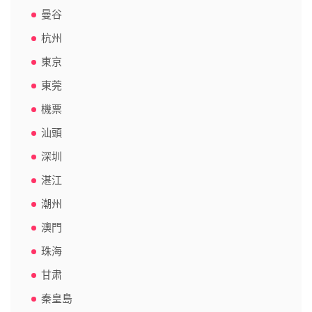
曼谷
杭州
東京
東莞
機票
汕頭
深圳
湛江
潮州
澳門
珠海
甘肃
秦皇島