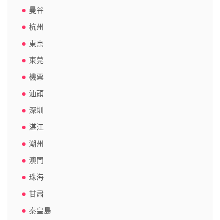
曼谷
杭州
東京
東莞
機票
汕頭
深圳
湛江
潮州
澳門
珠海
甘肃
秦皇島