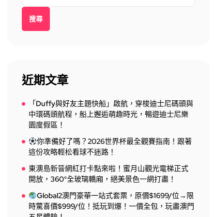
搜尋
近期文章
「Duffy與好友主題快船」啟航，穿梭迪士尼碼頭與
中環碼頭航程，船上邂逅萌趣時光，暢遊迪士尼樂
園度假區！
你準備好了嗎？2026世界杯最全觀賽指南！跟著
這份攻略輕松看球不迷路！
東澳島新晉網紅打卡點來啦！蜜月山觀光電梯正式
開放，360°全玻璃轎廂，絕美景色一網打盡！
Global2澳門豪華一站式套票，原價$1699/位→限
時驚喜價$999/位！抵玩到爆！一價全包，玩盡澳門