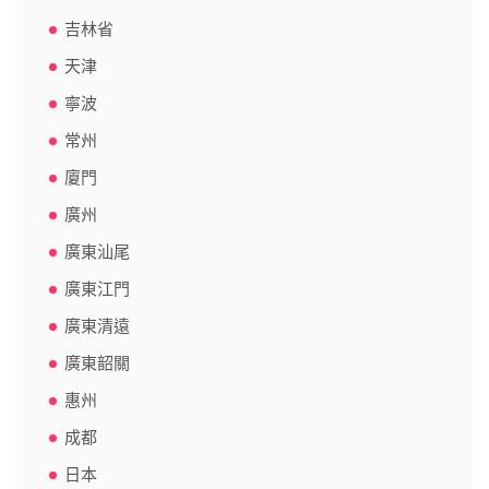
吉林省
天津
寧波
常州
廈門
廣州
廣東汕尾
廣東江門
廣東清遠
廣東韶關
惠州
成都
日本