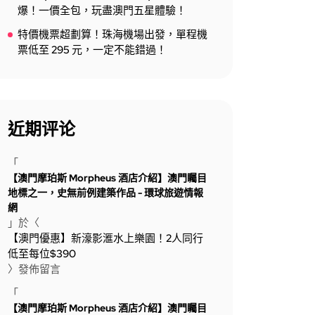
爆！一價全包，玩盡澳門五星體驗！
特價機票超劃算！珠海機場出發，單程機
票低至 295 元，一定不能錯過！
近期评论
「
【澳門摩珀斯 Morpheus 酒店介紹】澳門矚目
地標之一，史無前例建築作品 - 環球旅遊情報
網
」於〈
【澳門優惠】新濠影滙水上樂園！2人同行
低至每位$390
〉發佈留言
「
【澳門摩珀斯 Morpheus 酒店介紹】澳門矚目