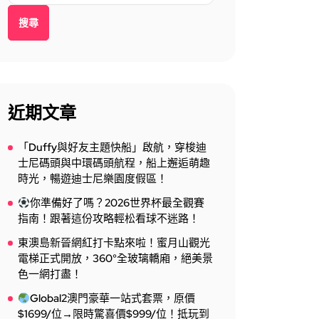
搜尋
近期文章
「Duffy與好友主題快船」啟航，穿梭迪
士尼碼頭與中環碼頭航程，船上邂逅萌趣
時光，暢遊迪士尼樂園度假區！
你準備好了嗎？2026世界杯最全觀賽
指南！跟著這份攻略輕松看球不迷路！
東澳島新晉網紅打卡點來啦！蜜月山觀光
電梯正式開放，360°全玻璃轎廂，絕美景
色一網打盡！
Global2澳門豪華一站式套票，原價
$1699/位→限時驚喜價$999/位！抵玩到