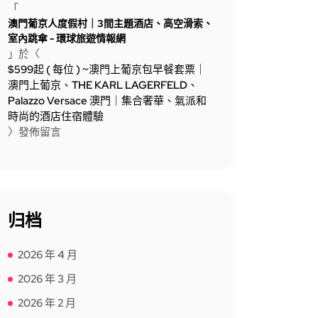
「
澳門葡京人度假村｜3間主題酒店、高空滑索、
室內跳傘 - 環球旅遊情報網
」於〈
$599起 ( 每位 ) ~澳門上葡京包早餐套票｜
澳門上葡京、THE KARL LAGERFELD、
Palazzo Versace 澳門｜集合奢華、氣派和
時尚的酒店住宿體驗
〉發佈留言
归档
2026 年 4 月
2026 年 3 月
2026 年 2 月