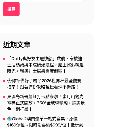
搜尋
近期文章
「Duffy與好友主題快船」啟航，穿梭迪
士尼碼頭與中環碼頭航程，船上邂逅萌趣
時光，暢遊迪士尼樂園度假區！
你準備好了嗎？2026世界杯最全觀賽
指南！跟著這份攻略輕松看球不迷路！
東澳島新晉網紅打卡點來啦！蜜月山觀光
電梯正式開放，360°全玻璃轎廂，絕美景
色一網打盡！
Global2澳門豪華一站式套票，原價
$1699/位→限時驚喜價$999/位！抵玩到