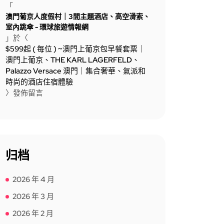
「
澳門葡京人度假村｜3間主題酒店、高空滑索、
室內跳傘 - 環球旅遊情報網
」於〈
$599起 ( 每位 ) ~澳門上葡京包早餐套票｜
澳門上葡京、THE KARL LAGERFELD、
Palazzo Versace 澳門｜集合奢華、氣派和
時尚的酒店住宿體驗
〉發佈留言
归档
2026 年 4 月
2026 年 3 月
2026 年 2 月