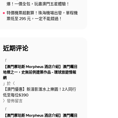
爆！一價全包，玩盡澳門五星體驗！
特價機票超劃算！珠海機場出發，單程機
票低至 295 元，一定不能錯過！
近期评论
「
【澳門摩珀斯 Morpheus 酒店介紹】澳門矚目
地標之一，史無前例建築作品 - 環球旅遊情報
網
」於〈
【澳門優惠】新濠影滙水上樂園！2人同行
低至每位$390
〉發佈留言
「
【澳門摩珀斯 Morpheus 酒店介紹】澳門矚目