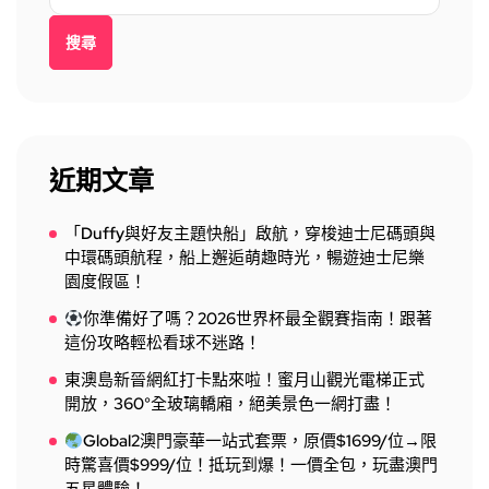
搜尋
近期文章
「Duffy與好友主題快船」啟航，穿梭迪士尼碼頭與
中環碼頭航程，船上邂逅萌趣時光，暢遊迪士尼樂
園度假區！
你準備好了嗎？2026世界杯最全觀賽指南！跟著
這份攻略輕松看球不迷路！
東澳島新晉網紅打卡點來啦！蜜月山觀光電梯正式
開放，360°全玻璃轎廂，絕美景色一網打盡！
Global2澳門豪華一站式套票，原價$1699/位→限
時驚喜價$999/位！抵玩到爆！一價全包，玩盡澳門