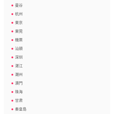
曼谷
杭州
東京
東莞
機票
汕頭
深圳
湛江
潮州
澳門
珠海
甘肃
秦皇島