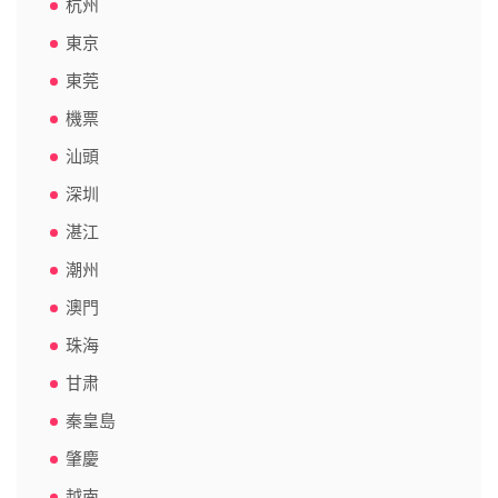
杭州
東京
東莞
機票
汕頭
深圳
湛江
潮州
澳門
珠海
甘肃
秦皇島
肇慶
越南