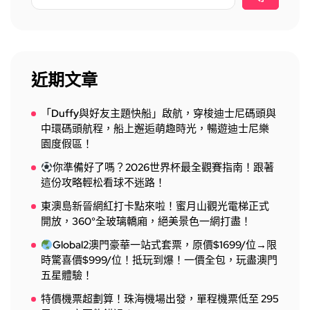
近期文章
「Duffy與好友主題快船」啟航，穿梭迪士尼碼頭與
中環碼頭航程，船上邂逅萌趣時光，暢遊迪士尼樂
園度假區！
你準備好了嗎？2026世界杯最全觀賽指南！跟著
這份攻略輕松看球不迷路！
東澳島新晉網紅打卡點來啦！蜜月山觀光電梯正式
開放，360°全玻璃轎廂，絕美景色一網打盡！
Global2澳門豪華一站式套票，原價$1699/位→限
時驚喜價$999/位！抵玩到爆！一價全包，玩盡澳門
五星體驗！
特價機票超劃算！珠海機場出發，單程機票低至 295