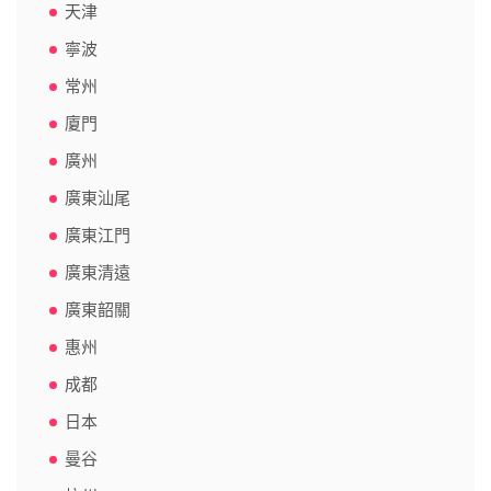
天津
寧波
常州
廈門
廣州
廣東汕尾
廣東江門
廣東清遠
廣東韶關
惠州
成都
日本
曼谷