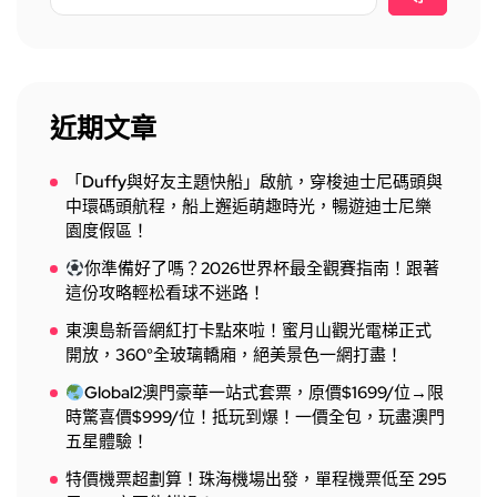
近期文章
「Duffy與好友主題快船」啟航，穿梭迪士尼碼頭與
中環碼頭航程，船上邂逅萌趣時光，暢遊迪士尼樂
園度假區！
你準備好了嗎？2026世界杯最全觀賽指南！跟著
這份攻略輕松看球不迷路！
東澳島新晉網紅打卡點來啦！蜜月山觀光電梯正式
開放，360°全玻璃轎廂，絕美景色一網打盡！
Global2澳門豪華一站式套票，原價$1699/位→限
時驚喜價$999/位！抵玩到爆！一價全包，玩盡澳門
五星體驗！
特價機票超劃算！珠海機場出發，單程機票低至 295