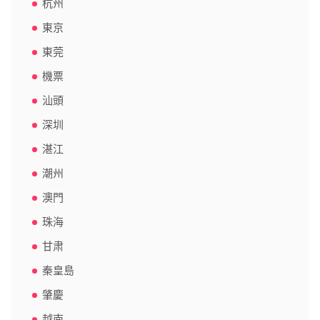
杭州
東京
東莞
機票
汕頭
深圳
湛江
潮州
澳門
珠海
甘肃
秦皇島
肇慶
越南