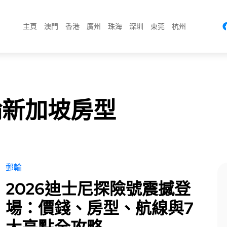
主頁
澳門
香港
廣州
珠海
深圳
東莞
杭州
輪新加坡房型
郵輪
2026迪士尼探險號震撼登
場：價錢、房型、航線與7