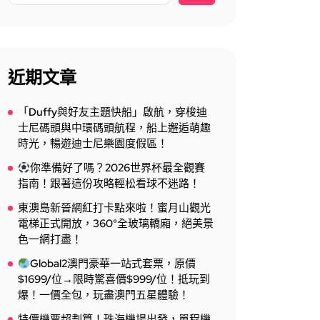
近期文章
「Duffy與好友主題快船」啟航，穿梭迪
士尼碼頭與中環碼頭航程，船上邂逅萌趣
時光，暢遊迪士尼樂園度假區！
你準備好了嗎？2026世界杯最全觀賽
指南！跟著這份攻略輕松看球不迷路！
東澳島新晉網紅打卡點來啦！蜜月山觀光
電梯正式開放，360°全玻璃轎廂，絕美景
色一網打盡！
Global2澳門豪華一站式套票，原價
$1699/位→限時驚喜價$999/位！抵玩到
爆！一價全包，玩盡澳門五星體驗！
特價機票超劃算！珠海機場出發，單程機