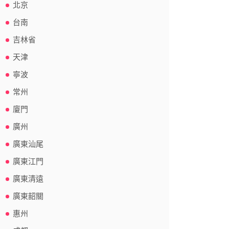
北京
台南
吉林省
天津
寧波
常州
廈門
廣州
廣東汕尾
廣東江門
廣東清遠
廣東韶關
惠州