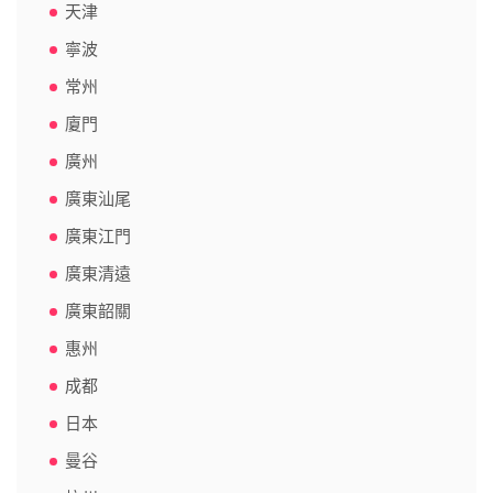
天津
寧波
常州
廈門
廣州
廣東汕尾
廣東江門
廣東清遠
廣東韶關
惠州
成都
日本
曼谷