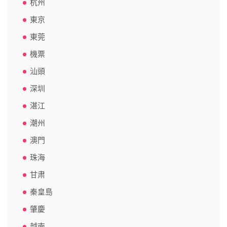
杭州
東京
東莞
機票
汕頭
深圳
湛江
潮州
澳門
珠海
甘肃
秦皇島
肇慶
越南