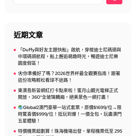
近期文章
「Duffy與好友主題快船」啟航，穿梭迪士尼碼頭與
中環碼頭航程，船上邂逅萌趣時光，暢遊迪士尼樂
園度假區！
你準備好了嗎？2026世界杯最全觀賽指南！跟著
這份攻略輕松看球不迷路！
東澳島新晉網紅打卡點來啦！蜜月山觀光電梯正式
開放，360°全玻璃轎廂，絕美景色一網打盡！
Global2澳門豪華一站式套票，原價$1699/位→限
時驚喜價$999/位！抵玩到爆！一價全包，玩盡澳門
五星體驗！
特價機票超劃算！珠海機場出發，單程機票低至 295