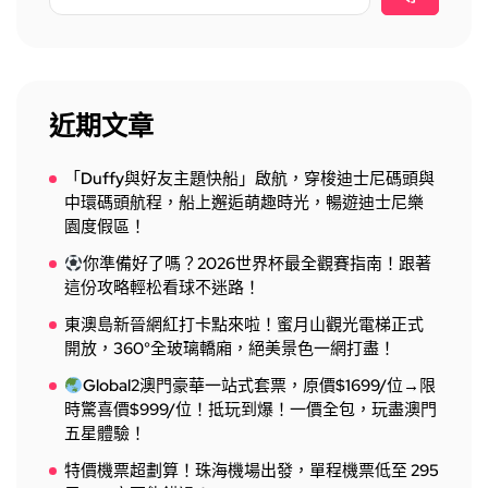
近期文章
「Duffy與好友主題快船」啟航，穿梭迪士尼碼頭與
中環碼頭航程，船上邂逅萌趣時光，暢遊迪士尼樂
園度假區！
你準備好了嗎？2026世界杯最全觀賽指南！跟著
這份攻略輕松看球不迷路！
東澳島新晉網紅打卡點來啦！蜜月山觀光電梯正式
開放，360°全玻璃轎廂，絕美景色一網打盡！
Global2澳門豪華一站式套票，原價$1699/位→限
時驚喜價$999/位！抵玩到爆！一價全包，玩盡澳門
五星體驗！
特價機票超劃算！珠海機場出發，單程機票低至 295