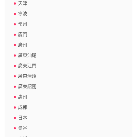
天津
寧波
常州
廈門
廣州
廣東汕尾
廣東江門
廣東清遠
廣東韶關
惠州
成都
日本
曼谷