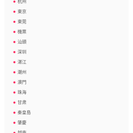
杭州
東京
東莞
機票
汕頭
深圳
湛江
潮州
澳門
珠海
甘肃
秦皇島
肇慶
越南