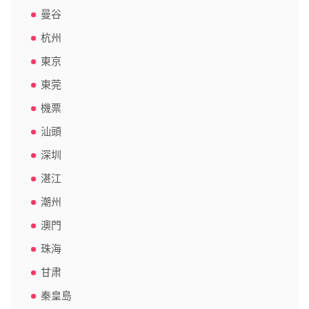
曼谷
杭州
東京
東莞
機票
汕頭
深圳
湛江
潮州
澳門
珠海
甘肃
秦皇島