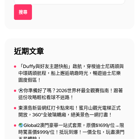
搜尋
近期文章
「Duffy與好友主題快船」啟航，穿梭迪士尼碼頭與
中環碼頭航程，船上邂逅萌趣時光，暢遊迪士尼樂
園度假區！
你準備好了嗎？2026世界杯最全觀賽指南！跟著
這份攻略輕松看球不迷路！
東澳島新晉網紅打卡點來啦！蜜月山觀光電梯正式
開放，360°全玻璃轎廂，絕美景色一網打盡！
Global2澳門豪華一站式套票，原價$1699/位→限
時驚喜價$999/位！抵玩到爆！一價全包，玩盡澳門