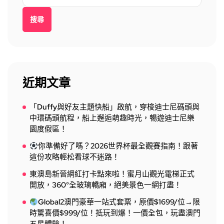
搜尋
近期文章
「Duffy與好友主題快船」啟航，穿梭迪士尼碼頭與
中環碼頭航程，船上邂逅萌趣時光，暢遊迪士尼樂
園度假區！
你準備好了嗎？2026世界杯最全觀賽指南！跟著
這份攻略輕松看球不迷路！
東澳島新晉網紅打卡點來啦！蜜月山觀光電梯正式
開放，360°全玻璃轎廂，絕美景色一網打盡！
Global2澳門豪華一站式套票，原價$1699/位→限
時驚喜價$999/位！抵玩到爆！一價全包，玩盡澳門