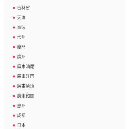
吉林省
天津
寧波
常州
廈門
廣州
廣東汕尾
廣東江門
廣東清遠
廣東韶關
惠州
成都
日本