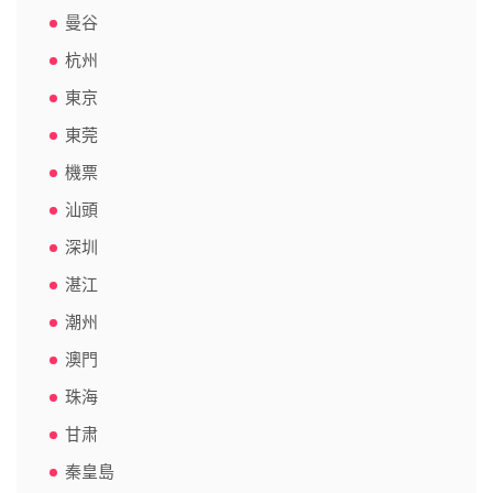
曼谷
杭州
東京
東莞
機票
汕頭
深圳
湛江
潮州
澳門
珠海
甘肃
秦皇島