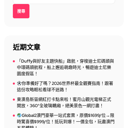
搜尋
近期文章
「Duffy與好友主題快船」啟航，穿梭迪士尼碼頭與
中環碼頭航程，船上邂逅萌趣時光，暢遊迪士尼樂
園度假區！
你準備好了嗎？2026世界杯最全觀賽指南！跟著
這份攻略輕松看球不迷路！
東澳島新晉網紅打卡點來啦！蜜月山觀光電梯正式
開放，360°全玻璃轎廂，絕美景色一網打盡！
Global2澳門豪華一站式套票，原價$1699/位→限
時驚喜價$999/位！抵玩到爆！一價全包，玩盡澳門