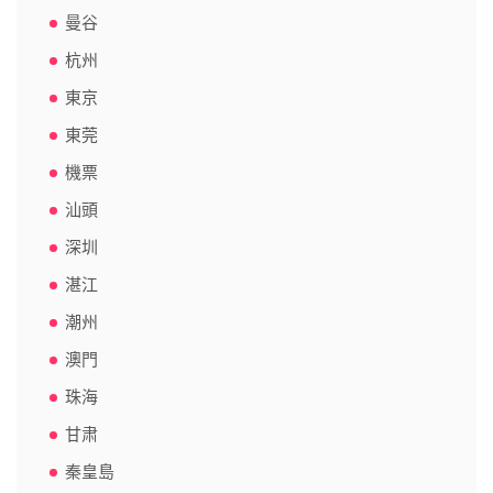
曼谷
杭州
東京
東莞
機票
汕頭
深圳
湛江
潮州
澳門
珠海
甘肃
秦皇島