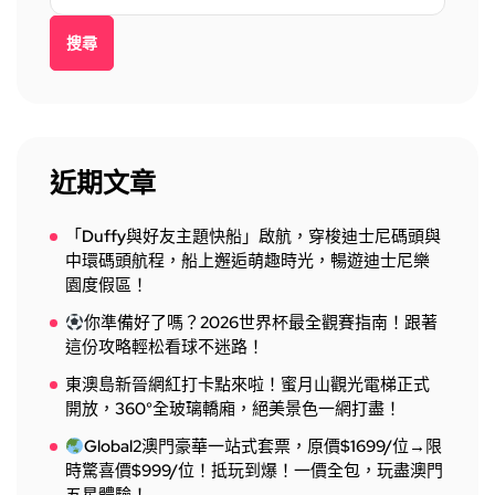
搜尋
近期文章
「Duffy與好友主題快船」啟航，穿梭迪士尼碼頭與
中環碼頭航程，船上邂逅萌趣時光，暢遊迪士尼樂
園度假區！
你準備好了嗎？2026世界杯最全觀賽指南！跟著
這份攻略輕松看球不迷路！
東澳島新晉網紅打卡點來啦！蜜月山觀光電梯正式
開放，360°全玻璃轎廂，絕美景色一網打盡！
Global2澳門豪華一站式套票，原價$1699/位→限
時驚喜價$999/位！抵玩到爆！一價全包，玩盡澳門