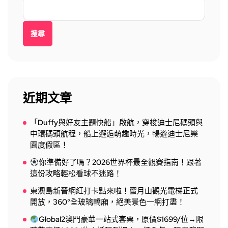
搜尋
近期文章
「Duffy與好友主題快船」啟航，穿梭迪士尼碼頭與
中環碼頭航程，船上邂逅萌趣時光，暢遊迪士尼樂
園度假區！
你準備好了嗎？2026世界杯最全觀賽指南！跟著
這份攻略輕松看球不迷路！
東澳島新晉網紅打卡點來啦！蜜月山觀光電梯正式
開放，360°全玻璃轎廂，絕美景色一網打盡！
Global2澳門豪華一站式套票，原價$1699/位→限