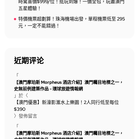
時驚喜價$999/位！抵玩到爆！一價全包，玩盡澳門
五星體驗！
特價機票超劃算！珠海機場出發，單程機票低至 295
元，一定不能錯過！
近期评论
「
【澳門摩珀斯 Morpheus 酒店介紹】澳門矚目地標之一，
史無前例建築作品 - 環球旅遊情報網
」於〈
【澳門優惠】新濠影滙水上樂園！2人同行低至每位
$390
〉發佈留言
「
【澳門摩珀斯 Morpheus 酒店介紹】澳門矚目地標之一，