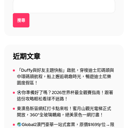
搜尋
近期文章
「Duffy與好友主題快船」啟航，穿梭迪士尼碼頭與
中環碼頭航程，船上邂逅萌趣時光，暢遊迪士尼樂
園度假區！
你準備好了嗎？2026世界杯最全觀賽指南！跟著
這份攻略輕松看球不迷路！
東澳島新晉網紅打卡點來啦！蜜月山觀光電梯正式
開放，360°全玻璃轎廂，絕美景色一網打盡！
Global2澳門豪華一站式套票，原價$1699/位→限