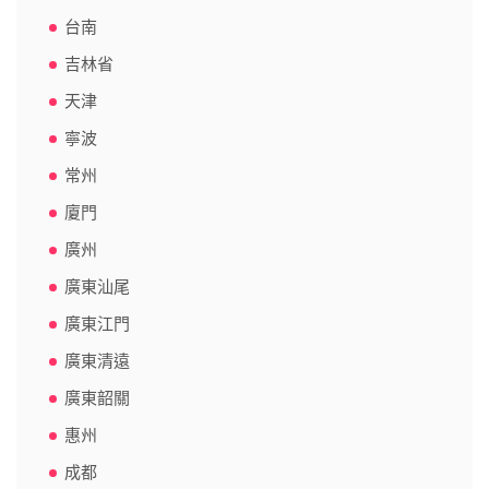
台南
吉林省
天津
寧波
常州
廈門
廣州
廣東汕尾
廣東江門
廣東清遠
廣東韶關
惠州
成都