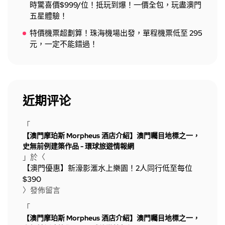
時驚喜價$999/位！抵玩到爆！一價全包，玩盡澳門
五星體驗！
特價機票超劃算！珠海機場出發，單程機票低至 295
元，一定不能錯過！
近期评论
「
【澳門摩珀斯 Morpheus 酒店介紹】澳門矚目地標之一，
史無前例建築作品 - 環球旅遊情報網
」於〈
【澳門優惠】新濠影滙水上樂園！2人同行低至每位
$390
〉發佈留言
「
【澳門摩珀斯 Morpheus 酒店介紹】澳門矚目地標之一，