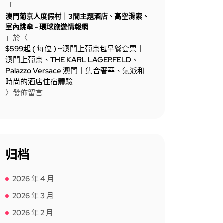
「
澳門葡京人度假村｜3間主題酒店、高空滑索、
室內跳傘 - 環球旅遊情報網
」於〈
$599起 ( 每位 ) ~澳門上葡京包早餐套票｜
澳門上葡京、THE KARL LAGERFELD、
Palazzo Versace 澳門｜集合奢華、氣派和
時尚的酒店住宿體驗
〉發佈留言
归档
2026 年 4 月
2026 年 3 月
2026 年 2 月