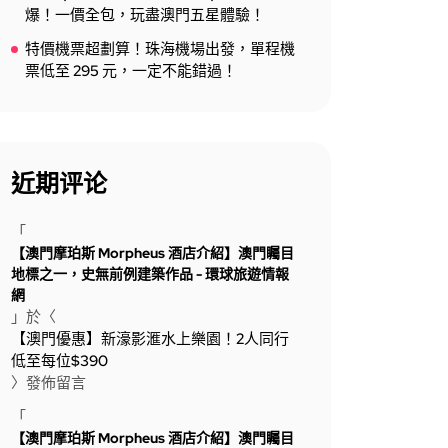
爆！一價全包，玩盡澳門五星體驗！
特價機票超劃算！珠海機場出發，單程機
票低至 295 元，一定不能錯過！
近期评论
「
【澳門摩珀斯 Morpheus 酒店介紹】澳門矚目
地標之一，史無前例建築作品 - 環球旅遊情報
網
」於〈
【澳門優惠】新濠影滙水上樂園！2人同行
低至每位$390
〉發佈留言
「
【澳門摩珀斯 Morpheus 酒店介紹】澳門矚目