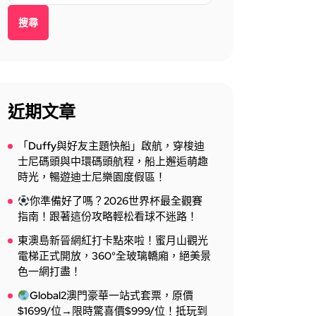
搜尋
近期文章
「Duffy與好友主題快船」啟航，穿梭迪
士尼碼頭與中環碼頭航程，船上邂逅萌趣
時光，暢遊迪士尼樂園度假區！
你準備好了嗎？2026世界杯最全觀賽
指南！跟著這份攻略輕松看球不迷路！
東澳島新晉網紅打卡點來啦！蜜月山觀光
電梯正式開放，360°全玻璃轎廂，絕美景
色一網打盡！
Global2澳門豪華一站式套票，原價
$1699/位→限時驚喜價$999/位！抵玩到