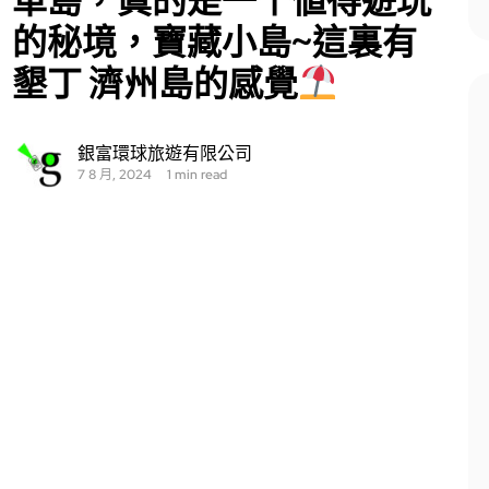
車島，眞的是一个値得遊玩
的秘境，寶藏小島~這裏有
墾丁 濟州島的感覺
銀富環球旅遊有限公司
7 8 月, 2024
1 min read