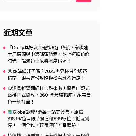
近期文章
「Duffy與好友主題快船」啟航，穿梭迪
士尼碼頭與中環碼頭航程，船上邂逅萌趣
時光，暢遊迪士尼樂園度假區！
你準備好了嗎？2026世界杯最全觀賽
指南！跟著這份攻略輕松看球不迷路！
東澳島新晉網紅打卡點來啦！蜜月山觀光
電梯正式開放，360°全玻璃轎廂，絕美景
色一網打盡！
Global2澳門豪華一站式套票，原價
$1699/位→限時驚喜價$999/位！抵玩到
爆！一價全包，玩盡澳門五星體驗！
特價機票超劃算！珠海機場出發，單程機