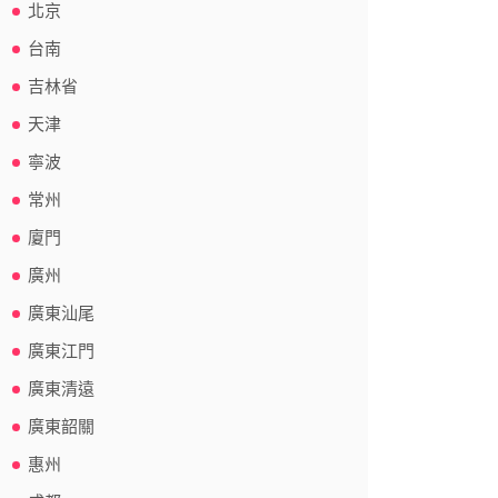
北京
台南
吉林省
天津
寧波
常州
廈門
廣州
廣東汕尾
廣東江門
廣東清遠
廣東韶關
惠州