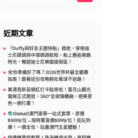
近期文章
「Duffy與好友主題快船」啟航，穿梭迪
士尼碼頭與中環碼頭航程，船上邂逅萌趣
時光，暢遊迪士尼樂園度假區！
你準備好了嗎？2026世界杯最全觀賽
指南！跟著這份攻略輕松看球不迷路！
東澳島新晉網紅打卡點來啦！蜜月山觀光
電梯正式開放，360°全玻璃轎廂，絕美景
色一網打盡！
Global2澳門豪華一站式套票，原價
$1699/位→限時驚喜價$999/位！抵玩到
爆！一價全包，玩盡澳門五星體驗！
特價機票超劃算！珠海機場出發，單程機