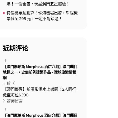
爆！一價全包，玩盡澳門五星體驗！
特價機票超劃算！珠海機場出發，單程機
票低至 295 元，一定不能錯過！
近期评论
「
【澳門摩珀斯 Morpheus 酒店介紹】澳門矚目
地標之一，史無前例建築作品 - 環球旅遊情報
網
」於〈
【澳門優惠】新濠影滙水上樂園！2人同行
低至每位$390
〉發佈留言
「
【澳門摩珀斯 Morpheus 酒店介紹】澳門矚目