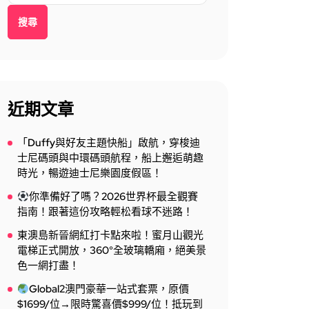
搜尋
近期文章
「Duffy與好友主題快船」啟航，穿梭迪
士尼碼頭與中環碼頭航程，船上邂逅萌趣
時光，暢遊迪士尼樂園度假區！
你準備好了嗎？2026世界杯最全觀賽
指南！跟著這份攻略輕松看球不迷路！
東澳島新晉網紅打卡點來啦！蜜月山觀光
電梯正式開放，360°全玻璃轎廂，絕美景
色一網打盡！
Global2澳門豪華一站式套票，原價
$1699/位→限時驚喜價$999/位！抵玩到