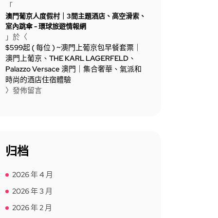
「
澳門葡京人度假村｜3間主題酒店、高空滑索、
室內跳傘 - 環球旅遊情報網
」於〈
$599起 ( 每位 ) ~澳門上葡京包早餐套票｜
澳門上葡京、THE KARL LAGERFELD、
Palazzo Versace 澳門｜集合奢華、氣派和
時尚的酒店住宿體驗
〉發佈留言
归档
2026 年 4 月
2026 年 3 月
2026 年 2 月