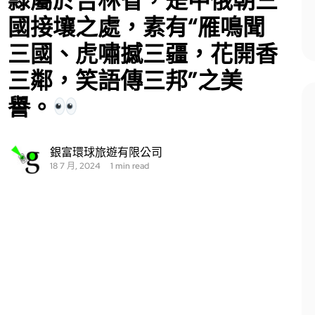
隸屬於吉林省，是中俄朝三
國接壤之處，素有“雁鳴聞
三國、虎嘯撼三疆，花開香
三鄰，笑語傳三邦”之美
譽。
銀富環球旅遊有限公司
18 7 月, 2024
1 min read