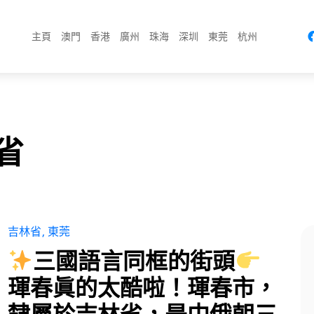
主頁
澳門
香港
廣州
珠海
深圳
東莞
杭州
林省
吉林省
東莞
三國語言同框的街頭
琿春眞的太酷啦！琿春市，