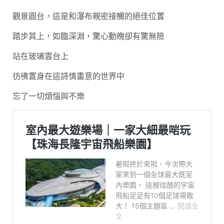
觀景圓台，這是和瀑布親密接觸的絕佳位置
踏步其上，如臨深淵，驚心動魄卻有驚無險
站在玻璃雲台上
彷彿置身在這詩情畫意的世界中
忘了一切煩惱與不樂