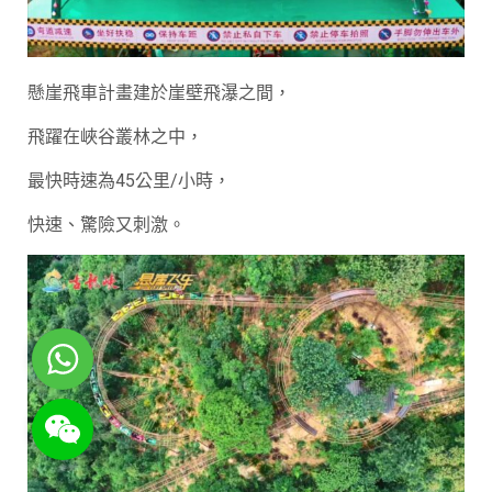
懸崖飛車計畫建於崖壁飛瀑之間，
飛躍在峽谷叢林之中，
最快時速為45公里/小時，
快速、驚險又刺激。
WhatsApp
WeChat: rsgt819