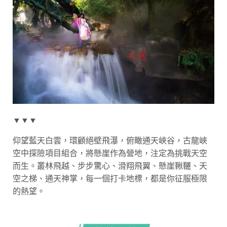
▼▼▼
仰望藍天白雲，環顧絕壁飛瀑，俯瞰通天峽谷，古龍峽
空中探險項目組合，將懸崖作為營地，注定為挑戰天空
而生。叢林飛越、步步驚心、滑翔飛翼、懸崖鞦韆、天
空之梯、通天神掌，每一個打卡地標，都是你征服極限
的熱望。