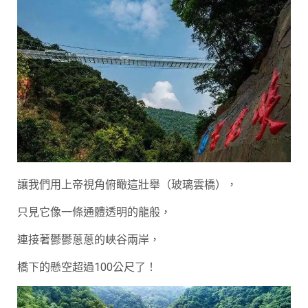
讓我們用上帝視角俯瞰這壯舉（玻璃雲橋），
只見它像一條通體透明的龍般，
連接著鬱鬱蔥蔥的峽谷兩岸，
橋下的懸空超過100公尺了！