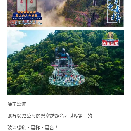
除了漂流
還有以72公尺的懸空跨距名列世界第一的
玻璃棧道、雲梯、雲台！