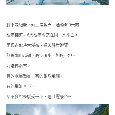
腳下是絕壁，頭上是藍天。通過400米的
玻璃棧道，6大玻璃專案在同一水平面，
圍繞古龍峽大瀑布、通天懸崖遊覽，
無需翻山越嶺，高空漫步，如履平地。
九階梯瀑布，
有的水簾懸掛，有的銀珠飛濺，
有的飛流直下，
話不多說先感受一下，這壯麗景色~