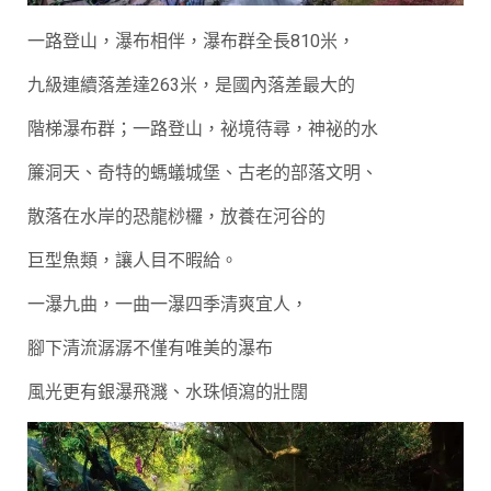
一路登山，瀑布相伴，瀑布群全長810米，
九級連續落差達263米，是國內落差最大的
階梯瀑布群；一路登山，祕境待尋，神祕的水
簾洞天、奇特的螞蟻城堡、古老的部落文明、
散落在水岸的恐龍桫欏，放養在河谷的
巨型魚類，讓人目不暇給。
一瀑九曲，一曲一瀑四季清爽宜人，
腳下清流潺潺不僅有唯美的瀑布
風光更有銀瀑飛濺、水珠傾瀉的壯闊