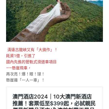
清遠古龍峽又有「大搞作」！
耗資1億，引進了
國內先進的管軌式滑道車項目
——懸崖飛車，
再次亮！爆！眼！球！
懸崖邊「一人一車」！