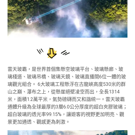
雲天玻霸，是世界首個集懸空玻璃平台、玻璃懸廊、玻
璃棧道、玻璃吊橋、玻璃天鏡、玻璃直播間6位一體的玻
璃觀光組合。 6大玻璃工程懸浮在古龍峽高度530米的群
山之巔、瀑布之上，從懸崖絕壁凌空而出，全長1314
米，面積1.2萬平米，氣勢磅礴而又和諧統一。雲天玻霸
通體升級為全球最厚的3層6.0公分厚度的超白夾膠玻璃；
超白玻璃的透光率99.15%，讓遊客的視野更加明亮、觀
景更加通透、觀感更為刺激。