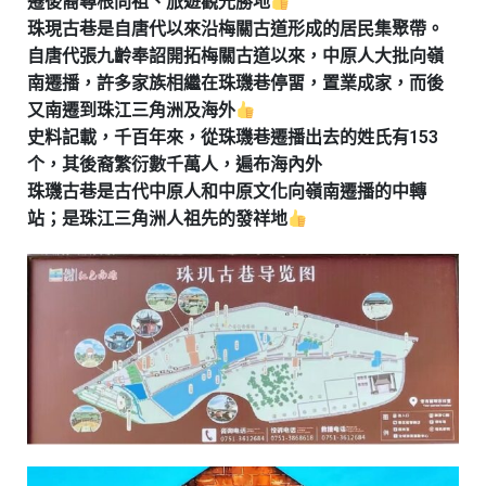
遷後裔尋根問祖、旅遊觀光勝地
珠現古巷是自唐代以來沿梅關古道形成的居民集聚帶。
自唐代張九齡奉詔開拓梅關古道以來，中原人大批向嶺
南遷播，許多家族相繼在珠璣巷停畱，置業成家，而後
又南遷到珠江三角洲及海外
史料記載，千百年來，從珠璣巷遷播出去的姓氏有153
个，其後裔繁衍數千萬人，遍布海內外
珠璣古巷是古代中原人和中原文化向嶺南遷播的中轉
站；是珠江三角洲人祖先的發祥地