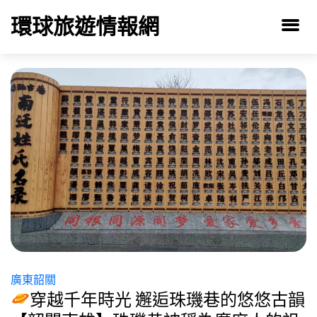
環球旅遊情報網
廣東韶關
穿越千年時光 邂逅珠璣巷的悠悠古韻