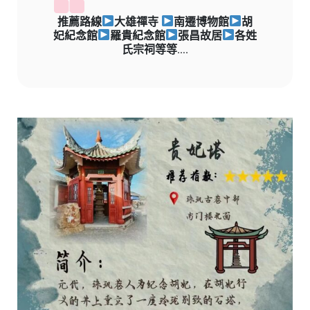
推薦路線
大雄禪寺
南遷博物館
胡
妃紀念館
羅貴紀念館
張昌故居
各姓
氏宗祠等等….