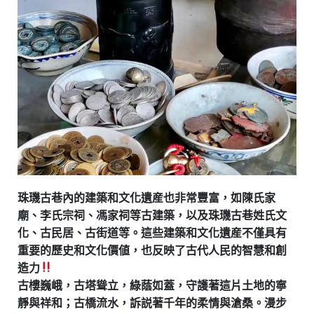
珠璣古巷內的建築和文化遺産也非常豐富，如陳氏家
廟、李氏宗祠、馮家祠等古建築，以及珠璣古巷姓氏文
化、古民居、古街道等。這些建築和文化遺産不僅具有
重要的歷史和文化價値，也反映了古代人民的智慧和創
造力
古樓巍峨，古塔聳立，綠蔭如蓋，守護著這片土地的寧
靜與祥和；古橋流水，訴説著千年的柔情與滄桑。漫步