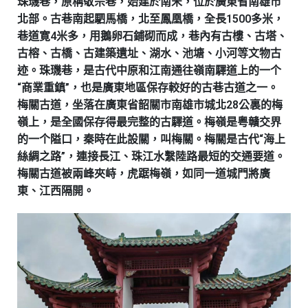
珠璣巷，原稱敬宗巷，始建於南宋，位於廣東省南雄市
北部。古巷南起駟馬橋，北至鳳凰橋，全長1500多米，
巷道寛4米多，用鵝卵石鋪砌而成，巷內有古樓、古塔、
古榕、古橋、古建築遺址、湖水、池塘、小河等文物古
迹。珠璣巷，是古代中原和江南通往嶺南驛道上的一个
“商業重鎮”，也是廣東地區保存較好的古巷古道之一。
梅關古道，坐落在廣東省韶關市南雄市城北28公裏的梅
嶺上，是全國保存得最完整的古驛道。梅嶺是粤贛交界
的一个隘口，秦時在此設關，叫梅關。梅關是古代“海上
絲綢之路”，連接長江、珠江水繫陸路最短的交通要道。
梅關古道被兩峰夾峙，虎踞梅嶺，如同一道城門將廣
東、江西隔開。