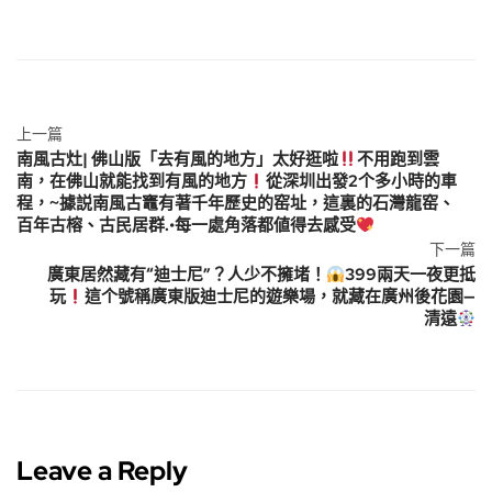
上一篇
南風古灶| 佛山版「去有風的地方」太好逛啦
不用跑到雲
南，在佛山就能找到有風的地方
從深圳出發2个多小時的車
程，~據説南風古竈有著千年歷史的窑址，這裏的石灣龍窑、
百年古榕、古民居群.•每一處角落都値得去感受
下一篇
廣東居然藏有“迪士尼”？人少不擁堵！
399兩天一夜更抵
玩
這个號稱廣東版迪士尼的遊樂場，就藏在廣州後花園—
清遠
Leave a Reply