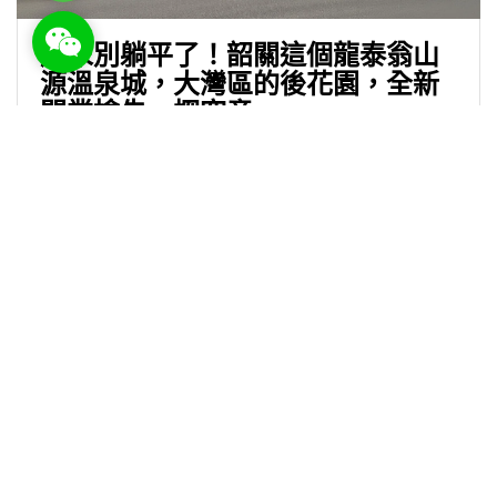
WeChat: rsgt819
周末別躺平了！韶關這個龍泰翁山
源溫泉城，大灣區的後花園，全新
開業搶先一探究竟
銀富環球旅遊有限公司
4 8 月, 2025
關於我們