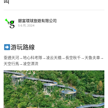
叫
銀富環球旅遊有限公司
5 6 月, 2024
游玩路線
垂通天河→地心科考隊→凌云天橋→長空秋千→天魯夫車→
天空行馬→凌空漂流