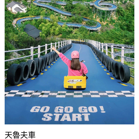
️天魯夫車