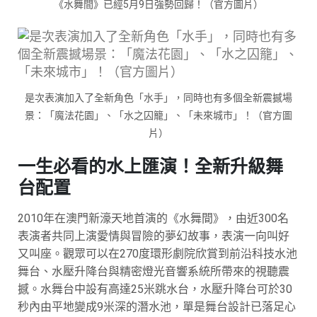
《水舞間》已經5月9日強勢回歸！（官方圖片）
是次表演加入了全新角色「水手」，同時也有多個全新震撼場
景：「魔法花園」、「水之囚籠」、「未來城市」！（官方圖
片）
一生必看的水上匯演！全新升級舞
台配置
2010年在澳門新濠天地首演的《水舞間》，由近300名
表演者共同上演愛情與冒險的夢幻故事，表演一向叫好
又叫座。觀眾可以在270度環形劇院欣賞到前沿科技水池
舞台、水壓升降台與精密燈光音響系統所帶來的視聽震
撼。水舞台中設有高達25米跳水台，水壓升降台可於30
秒內由平地變成9米深的潛水池，單是舞台設計已落足心