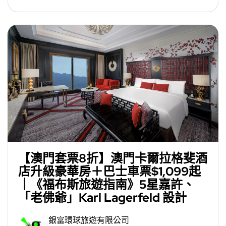
【澳門套票8折】澳門卡爾拉格斐酒
店升級豪華房＋巴士車票$1,099起
｜《福布斯旅遊指南》5星嘉許、
「老佛爺」Karl Lagerfeld 設計
銀富環球旅遊有限公司