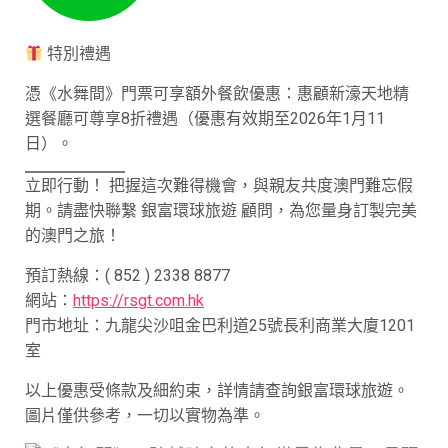
特別禮遇
憑《水舞間》門票可享額外餐飲優惠：惠顧新濠天地精
選餐廳可尊享8折禮遇（優惠有效期至2026年1月11
日）。
立即行動！ 把握這次難得機會，與親友共度澳門難忘假
期。請盡快聯繫 銀富環球旅遊 顧問，為您量身訂製完美
的澳門之旅！
預訂熱線：( 852 ) 2338 8877
網站：
https://rsgt.com.hk
門市地址：九龍尖沙咀金巴利道25號長利商業大廈1201
室
以上優惠受條款及細約束，詳情請查詢銀富環球旅遊。
圖片僅供參考，一切以實物為準。