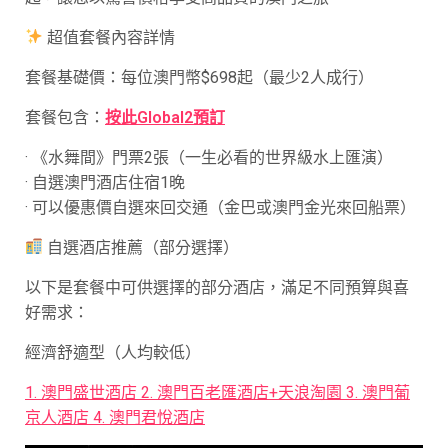
超值套餐內容詳情
套餐基礎價：每位澳門幣$698起（最少2人成行）
套餐包含：
按此Global2預訂
· 《水舞間》門票2張（一生必看的世界級水上匯演）
· 自選澳門酒店住宿1晚
· 可以優惠價自選來回交通（金巴或澳門金光來回船票）
自選酒店推薦（部分選擇）
以下是套餐中可供選擇的部分酒店，滿足不同預算與喜
好需求：
經濟舒適型（人均較低）
1. 澳門盛世酒店 2. 澳門百老匯酒店+天浪淘園 3. 澳門葡
京人酒店 4. 澳門君悅酒店