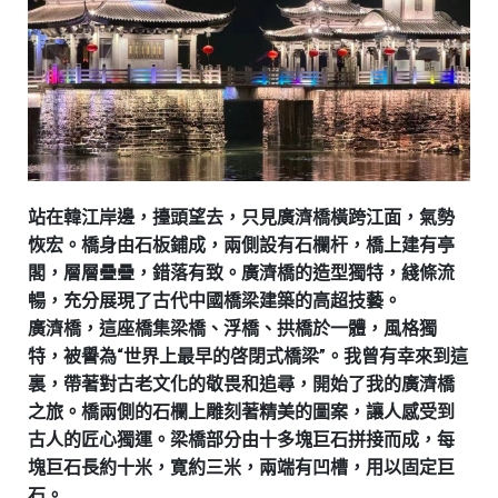
站在韓江岸邊，擡頭望去，只見廣濟橋橫跨江面，氣勢
恢宏。橋身由石板鋪成，兩側設有石欄杆，橋上建有亭
閣，層層疊疊，錯落有致。廣濟橋的造型獨特，綫條流
暢，充分展現了古代中國橋梁建築的高超技藝。
廣濟橋，這座橋集梁橋、浮橋、拱橋於一體，風格獨
特，被譽為“世界上最早的啓閉式橋梁”。我曾有幸來到這
裏，帶著對古老文化的敬畏和追尋，開始了我的廣濟橋
之旅。橋兩側的石欄上雕刻著精美的圖案，讓人感受到
古人的匠心獨運。梁橋部分由十多塊巨石拼接而成，每
塊巨石長約十米，寛約三米，兩端有凹槽，用以固定巨
石。