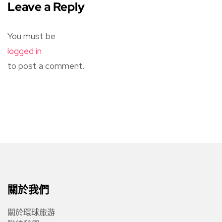
Leave a Reply
You must be
logged in
to post a comment.
關於我們
關於環球旅游