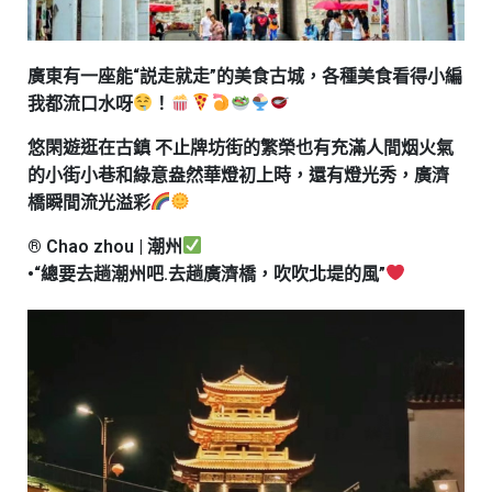
廣東有一座能“説走就走”的美食古城，各種美食看得小編
我都流口水呀
！
悠閑遊逛在古鎮 不止牌坊街的繁榮也有充滿人間烟火氣
的小街小巷和綠意盎然華燈初上時，還有燈光秀，廣濟
橋瞬間流光溢彩
® Chao zhou | 潮州
•“總要去趟潮州吧.去趟廣濟橋，吹吹北堤的風”