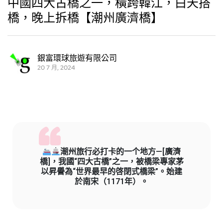
中國四大古橋之一，橫跨韓江，白天搭
橋，晚上拆橋【潮州廣濟橋】
銀富環球旅遊有限公司
20 7 月, 2024
潮州旅行必打卡的一个地方—[廣濟
橋]，我國“四大古橋”之一，被橋梁專家茅
以昇譽為“世界最早的啓閉式橋梁”。始建
於南宋（1171年）。