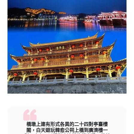
橋墩上建有形式各異的二十四對亭臺樓
閣，白天遊玩韓愈公祠上橋到廣濟樓一