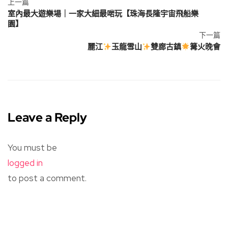
上一篇
室內最大遊樂場｜一家大細最啱玩【珠海長隆宇宙飛船樂
園】
下一篇
麗江
玉龍雪山
雙廊古鎮
篝火晚會
Leave a Reply
You must be
logged in
to post a comment.