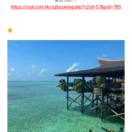
https://rsgt.com.hk/szbooking.php?c2id=57&pid=785