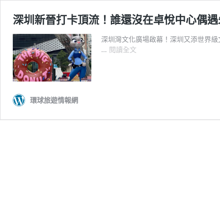
深圳新晉打卡頂流！誰還沒在卓悅中心偶遇
深圳灣文化廣場啟幕！深圳又添世界級
深
…
閱讀全文
圳
新
晉
打
環球旅遊情報網
卡
頂
流！
誰
還
沒
在
卓
悅
中
心
偶