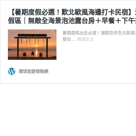
【暑期度假必選！歎北歐風海邊打卡民宿】深
假區｜無敵全海景泡池露台房＋早餐＋下午茶
暑期度假出走必選！潮歎奶茶色北歐風
【暑
那拉 …
閱讀全文
期
度
假
必
選！
環球旅遊情報網
歎
北
歐
風
海
邊
打
卡
民
宿】