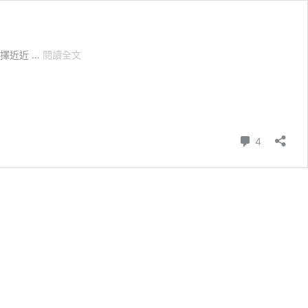
暑
擇近近 …
閱讀全文
期
【深
圳
觀
瀾
則留言
湖
4
詳
細
攻
略】